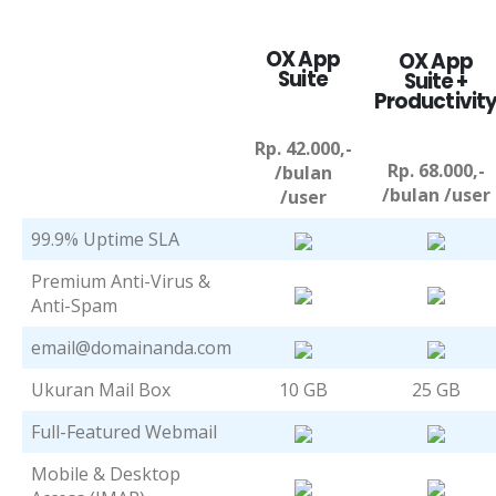
OX App
OX App
Suite
Suite +
Productivit
Rp. 42.000,-
Rp. 68.000,-
/bulan
/bulan /user
/user
99.9% Uptime SLA
Premium Anti-Virus &
Anti-Spam
email@domainanda.com
Ukuran Mail Box
10 GB
25 GB
Full-Featured Webmail
Mobile & Desktop