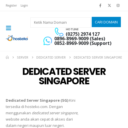
Register
Login
HOTLINE
(0275) 2974 127
0896-8969-9009 (Sales)
0852-8969-9009 (Support)
SERVER
DEDICATED SERVER
DEDICATED SERVER SINGAPORE
DEDICATED SERVER
SINGAPORE
Dedicated Server Singapore (SG)
Kini
tersedia di hosteko.com. Dengan
menggunakan
dedicated server singapore
,
website anda akan cepat di akses dari
dalam negeri maupun luar negeri.