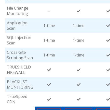
File Change
–
Monitoring
Application
1-time
1-time
Scan
SQL Injection
1-time
1-time
Scan
Cross-Site
1-time
1-time
Scripting Scan
TRUESHIELD
FIREWALL
BLACKLIST
MONITORING
TrueSpeed
CDN