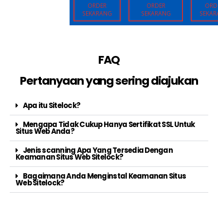
ORDER
ORDER
ORD
SEKARANG
SEKARANG
SEKA
FAQ
Pertanyaan yang sering diajukan
Apa itu Sitelock?
Mengapa Tidak Cukup Hanya Sertifikat SSL Untuk
Situs Web Anda?
Jenis scanning Apa Yang Tersedia Dengan
Keamanan Situs Web Sitelock?
Bagaimana Anda Menginstal Keamanan Situs
Web Sitelock?