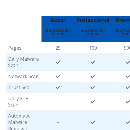
Basic
Professional
Prem
Rp. 300.000,-
Rp. 660.000,-
Rp. 780
/tahun
/tahun
/ta
Pages
25
100
50
Daily Malware
Scan
Network Scan
Trust Seal
Daily FTP
–
Scan
Automatic
Malware
–
Removal