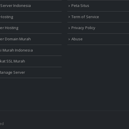
 Server Indonesia
Peta Situs
 Hosting
Term of Service
ler Hosting
Privacy Policy
ler Domain Murah
Abuse
si Murah Indonesia
fikat SSL Murah
Manage Server
ved