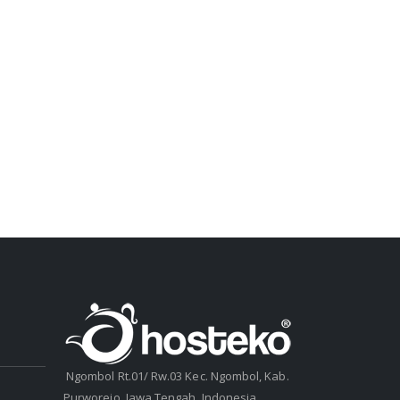
Ngombol Rt.01/ Rw.03 Kec. Ngombol, Kab.
Purworejo, Jawa Tengah, Indonesia