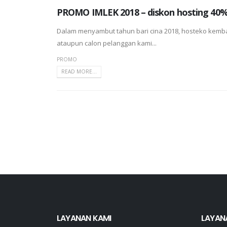
PROMO IMLEK 2018 – diskon hosting 40%
Dalam menyambut tahun bari cina 2018, hosteko kem
ataupun calon pelanggan kami...
PROMO
READ MORE...
LAYANAN KAMI
LAYAN