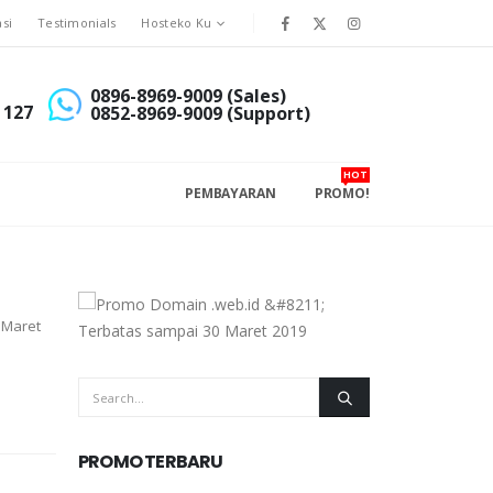
asi
Testimonials
Hosteko Ku
0896-8969-9009 (Sales)
 127
0852-8969-9009 (Support)
HOT
PEMBAYARAN
PROMO!
 Maret
PROMO TERBARU