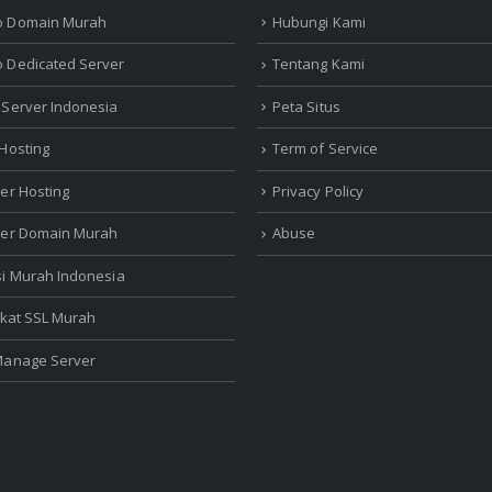
o Domain Murah
Hubungi Kami
 Dedicated Server
Tentang Kami
 Server Indonesia
Peta Situs
 Hosting
Term of Service
ler Hosting
Privacy Policy
ler Domain Murah
Abuse
si Murah Indonesia
fikat SSL Murah
Manage Server