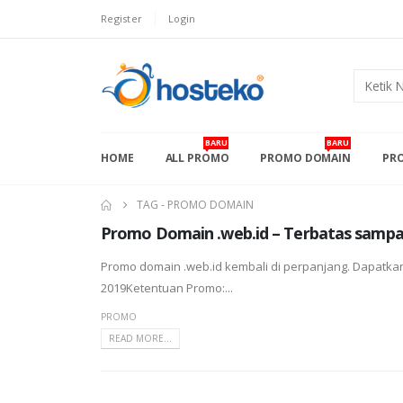
Register
Login
BARU
BARU
HOME
ALL PROMO
PROMO DOMAIN
PRO
TAG -
PROMO DOMAIN
Promo Domain .web.id – Terbatas sampai
Promo domain .web.id kembali di perpanjang. Dapatkan
2019Ketentuan Promo:...
PROMO
READ MORE...