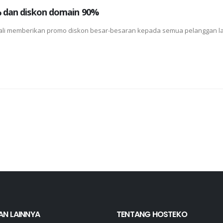
 dan diskon domain 90%
bali memberikan promo diskon besar-besaran kepada semua pelanggan 
AN LAINNYA
TENTANG HOSTEKO