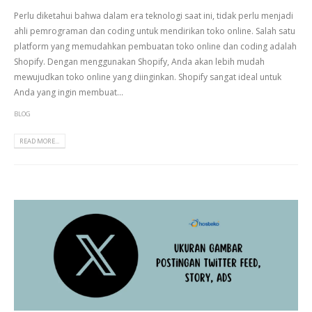
Perlu diketahui bahwa dalam era teknologi saat ini, tidak perlu menjadi
ahli pemrograman dan coding untuk mendirikan toko online. Salah satu
platform yang memudahkan pembuatan toko online dan coding adalah
Shopify. Dengan menggunakan Shopify, Anda akan lebih mudah
mewujudkan toko online yang diinginkan. Shopify sangat ideal untuk
Anda yang ingin membuat...
BLOG
READ MORE...