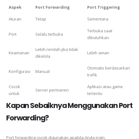
Aspek
Port Forwarding
Port Triggering
Aturan
Tetap
Sementara
Terbuka saat
Port
Selalu terbuka
dibutuhkan
Lebih rendah jika tidak
Keamanan
Lebih aman
dikelola
Otomatis berdasarkan
Konfigurasi
Manual
trafik
Cocok
Aplikasi atau game
Server permanen
untuk
tertentu
Kapan Sebaiknya Menggunakan Port
Forwarding?
Port forwarding cocok digunakan apabila Anda ingin: