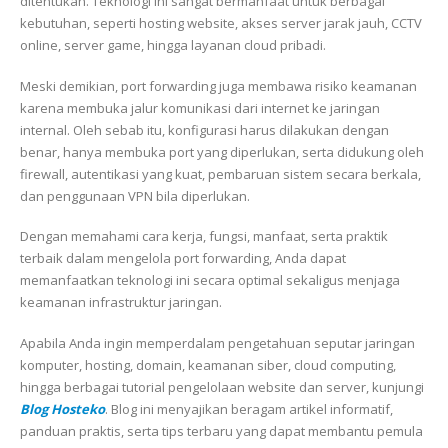
ditentukan. Teknologi ini sangat bermanfaat untuk berbagai
kebutuhan, seperti hosting website, akses server jarak jauh, CCTV
online, server game, hingga layanan cloud pribadi.
Meski demikian, port forwarding juga membawa risiko keamanan
karena membuka jalur komunikasi dari internet ke jaringan
internal. Oleh sebab itu, konfigurasi harus dilakukan dengan
benar, hanya membuka port yang diperlukan, serta didukung oleh
firewall, autentikasi yang kuat, pembaruan sistem secara berkala,
dan penggunaan VPN bila diperlukan.
Dengan memahami cara kerja, fungsi, manfaat, serta praktik
terbaik dalam mengelola port forwarding, Anda dapat
memanfaatkan teknologi ini secara optimal sekaligus menjaga
keamanan infrastruktur jaringan.
Apabila Anda ingin memperdalam pengetahuan seputar jaringan
komputer, hosting, domain, keamanan siber, cloud computing,
hingga berbagai tutorial pengelolaan website dan server, kunjungi
Blog Hosteko
. Blog ini menyajikan beragam artikel informatif,
panduan praktis, serta tips terbaru yang dapat membantu pemula