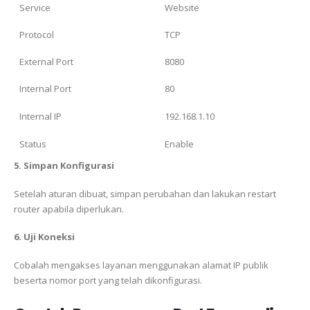
Service
Website
Protocol
TCP
External Port
8080
Internal Port
80
Internal IP
192.168.1.10
Status
Enable
5. Simpan Konfigurasi
Setelah aturan dibuat, simpan perubahan dan lakukan restart
router apabila diperlukan.
6. Uji Koneksi
Cobalah mengakses layanan menggunakan alamat IP publik
beserta nomor port yang telah dikonfigurasi.