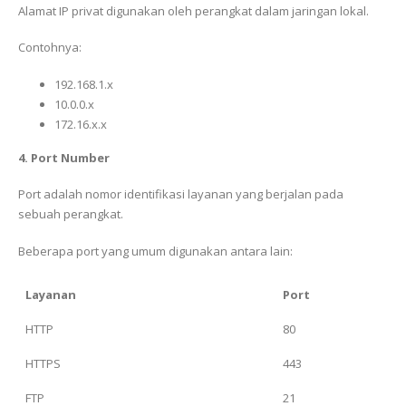
Alamat IP privat digunakan oleh perangkat dalam jaringan lokal.
Contohnya:
192.168.1.x
10.0.0.x
172.16.x.x
4. Port Number
Port adalah nomor identifikasi layanan yang berjalan pada
sebuah perangkat.
Beberapa port yang umum digunakan antara lain:
Layanan
Port
HTTP
80
HTTPS
443
FTP
21