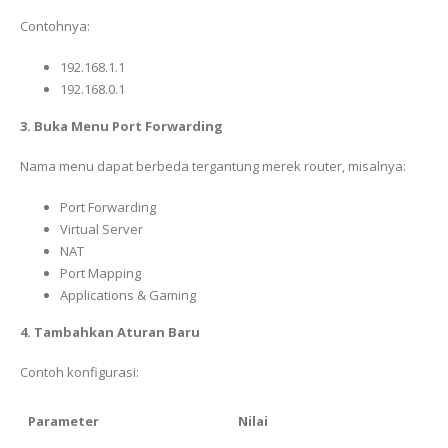
Contohnya:
192.168.1.1
192.168.0.1
3. Buka Menu Port Forwarding
Nama menu dapat berbeda tergantung merek router, misalnya:
Port Forwarding
Virtual Server
NAT
Port Mapping
Applications & Gaming
4. Tambahkan Aturan Baru
Contoh konfigurasi:
Parameter
Nilai