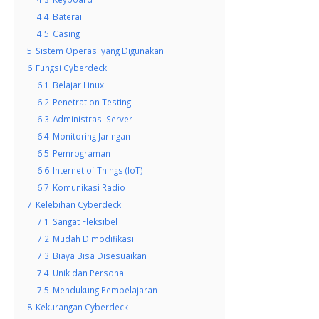
4.4
Baterai
4.5
Casing
5
Sistem Operasi yang Digunakan
6
Fungsi Cyberdeck
6.1
Belajar Linux
6.2
Penetration Testing
6.3
Administrasi Server
6.4
Monitoring Jaringan
6.5
Pemrograman
6.6
Internet of Things (IoT)
6.7
Komunikasi Radio
7
Kelebihan Cyberdeck
7.1
Sangat Fleksibel
7.2
Mudah Dimodifikasi
7.3
Biaya Bisa Disesuaikan
7.4
Unik dan Personal
7.5
Mendukung Pembelajaran
8
Kekurangan Cyberdeck