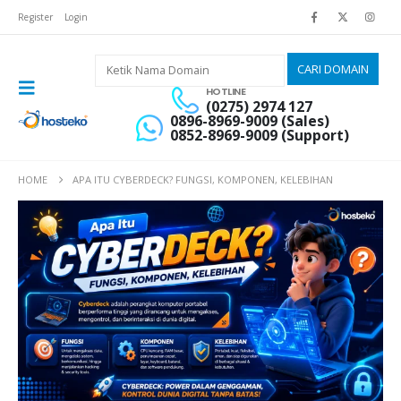
Register
Login
HOTLINE
(0275) 2974 127
0896-8969-9009 (Sales)
0852-8969-9009 (Support)
HOME
APA ITU CYBERDECK? FUNGSI, KOMPONEN, KELEBIHAN