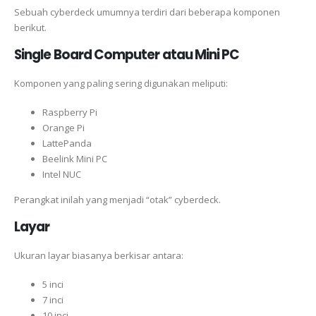
Sebuah cyberdeck umumnya terdiri dari beberapa komponen
berikut.
Single Board Computer atau Mini PC
Komponen yang paling sering digunakan meliputi:
Raspberry Pi
Orange Pi
LattePanda
Beelink Mini PC
Intel NUC
Perangkat inilah yang menjadi “otak” cyberdeck.
Layar
Ukuran layar biasanya berkisar antara:
5 inci
7 inci
10 inci