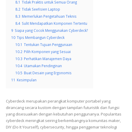
8.1
Tidak Praktis untuk Semua Orang
8.2
Tidak Seefisien Laptop
8.3
Memerlukan Pengetahuan Teknis
8.4
Sulit Mendapatkan Komponen Tertentu
9
Siapa yang Cocok Menggunakan Cyberdeck?
10
Tips Membangun Cyberdeck
10.1
Tentukan Tujuan Penggunaan
10.2
Pilih Komponen yang Sesuai
10.3
Perhatikan Manajemen Daya
10.4
Utamakan Pendinginan
10.5
Buat Desain yang Ergonomis
11
Kesimpulan
Cyberdeck merupakan perangkat komputer portabel yang
dirancang secara kustom dengan tampilan futuristik dan fungsi
yang disesuaikan dengan kebutuhan penggunanya. Popularitas
cyberdeck meningkat seiring berkembangnya komunitas maker,
DIY (Do It Yourself), cybersecurity, hingga penggemar teknologi