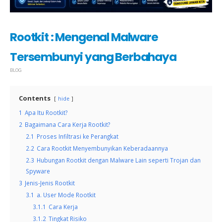
Rootkit : Mengenal Malware
Tersembunyi yang Berbahaya
BLOG
Contents
hide
1
Apa Itu Rootkit?
2
Bagaimana Cara Kerja Rootkit?
2.1
Proses Infiltrasi ke Perangkat
2.2
Cara Rootkit Menyembunyikan Keberadaannya
2.3
Hubungan Rootkit dengan Malware Lain seperti Trojan dan
Spyware
3
Jenis-Jenis Rootkit
3.1
a. User Mode Rootkit
3.1.1
Cara Kerja
3.1.2
Tingkat Risiko