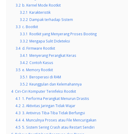
3.2
b. Kernel Mode Rootkit
3.2.1
Karakteristik
3.2.2
Dampak terhadap Sistem
3.3
c. Bootkit
3.3.1
Rootkit yang Menyerang Proses Booting
3.3.2
Mengapa Sulit Dideteksi
3.4
d. Firmware Rootkit
3.4.1
Menyerang Perangkat Keras
3.4.2
Contoh Kasus
3.5
e. Memory Rootkit
3.5.1
Beroperasi di RAM
3.5.2
Keunggulan dan Kelemahannya
4
Ciri-Ciri Komputer Terinfeksi Rootkit
4.1
1. Performa Perangkat Menurun Drastis
4.2
2. Aktivitas Jaringan Tidak Wajar
4.3
3. Antivirus Tiba-Tiba Tidak Berfungsi
4.4
4. Munculnya Proses atau File Mencurigakan
4.5
5. Sistem Sering Crash atau Restart Sendiri