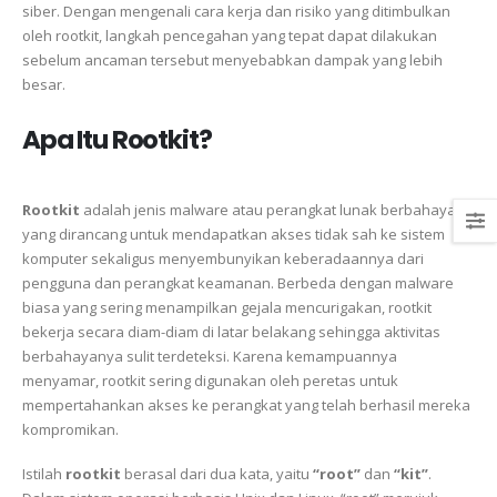
siber. Dengan mengenali cara kerja dan risiko yang ditimbulkan
oleh rootkit, langkah pencegahan yang tepat dapat dilakukan
sebelum ancaman tersebut menyebabkan dampak yang lebih
besar.
Apa Itu Rootkit?
Rootkit
adalah jenis malware atau perangkat lunak berbahaya
yang dirancang untuk mendapatkan akses tidak sah ke sistem
komputer sekaligus menyembunyikan keberadaannya dari
pengguna dan perangkat keamanan. Berbeda dengan malware
biasa yang sering menampilkan gejala mencurigakan, rootkit
bekerja secara diam-diam di latar belakang sehingga aktivitas
berbahayanya sulit terdeteksi. Karena kemampuannya
menyamar, rootkit sering digunakan oleh peretas untuk
mempertahankan akses ke perangkat yang telah berhasil mereka
kompromikan.
Istilah
rootkit
berasal dari dua kata, yaitu
“root”
dan
“kit”
.