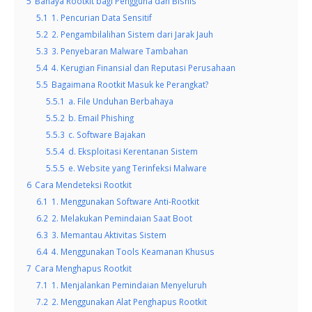
5
Bahaya Rootkit bagi Pengguna dan Bisnis
5.1
1. Pencurian Data Sensitif
5.2
2. Pengambilalihan Sistem dari Jarak Jauh
5.3
3. Penyebaran Malware Tambahan
5.4
4. Kerugian Finansial dan Reputasi Perusahaan
5.5
Bagaimana Rootkit Masuk ke Perangkat?
5.5.1
a. File Unduhan Berbahaya
5.5.2
b. Email Phishing
5.5.3
c. Software Bajakan
5.5.4
d. Eksploitasi Kerentanan Sistem
5.5.5
e. Website yang Terinfeksi Malware
6
Cara Mendeteksi Rootkit
6.1
1. Menggunakan Software Anti-Rootkit
6.2
2. Melakukan Pemindaian Saat Boot
6.3
3. Memantau Aktivitas Sistem
6.4
4. Menggunakan Tools Keamanan Khusus
7
Cara Menghapus Rootkit
7.1
1. Menjalankan Pemindaian Menyeluruh
7.2
2. Menggunakan Alat Penghapus Rootkit