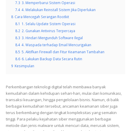
7.3
3. Memperbarui Sistem Operasi
7.4
4. Melakukan Reinstall Sistem Jika Diperlukan
8
Cara Mencegah Serangan Rootkit
8.1
1. Selalu Update Sistem Operasi
8.2
2. Gunakan Antivirus Terpercaya
8.3
3. Hindari Mengunduh Software Ilegal
8.4
4. Waspada terhadap Email Mencurigakan
8.5
5. Aktifkan Firewall dan Fitur Keamanan Tambahan
8.6
6. Lakukan Backup Data Secara Rutin
9
Kesimpulan
Perkembangan teknologi digital telah membawa banyak
kemudahan dalam kehidupan sehari-hari, mulai dari komunikasi,
transaksi keuangan, hingga pengelolaan bisnis. Namun, di balik
berbagai kemudahan tersebut, ancaman keamanan siber juga
terus berkembang dengan tingkat kompleksitas yang semakin
tinggi. Para pelaku kejahatan siber menggunakan berbagai
metode dan jenis malware untuk mencuri data, merusak sistem,