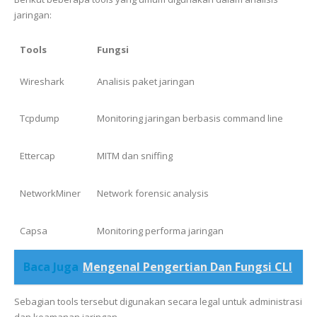
jaringan:
Tools
Fungsi
Wireshark
Analisis paket jaringan
Tcpdump
Monitoring jaringan berbasis command line
Ettercap
MITM dan sniffing
NetworkMiner
Network forensic analysis
Capsa
Monitoring performa jaringan
Baca Juga
Mengenal Pengertian Dan Fungsi CLI
Sebagian tools tersebut digunakan secara legal untuk administrasi
dan keamanan jaringan.