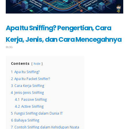
Apa Itu Sniffing? Pengertian, Cara
Kerja, Jenis, dan Cara Mencegahnya
BLOG
Contents
hide
1
Apa Itu Sniffing?
2
Apa Itu Packet Sniffer?
3
Cara Kerja Sniffing
4
Jenis-Jenis Sniffing
4.1
Passive Sniffing
4.2
Active Sniffing
5
Fungsi Sniffing dalam Dunia IT
6
Bahaya Sniffing
7
Contoh Sniffing dalam Kehidupan Nyata