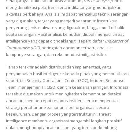
Selanjutnya dilakukan analisis ancaman
(threat analysis)
untuk
mengidentifikasi pola, tren, serta indikator yang menunjukkan
aktivitas berbahaya. Analisis ini dapat mencakup teknik serangan
yang digunakan, target yang menjadi sasaran, infrastruktur
penyerang, jenis malware yang digunakan, hingga motif di balik
suatu serangan. Hasil analisis kemudian diubah menjadi threat
intelligence yang dapat ditindaklanjuti, seperti daftar
Indicators of
Compromise (IOC)
, peringatan ancaman terbaru, analisis
kampanye serangan, dan rekomendasi mitigasi risiko.
Tahap terakhir adalah distribusi dan implementasi, yaitu
penyampaian hasil intelligence kepada pihak yang membutuhkan,
seperti tim Security Operations Center (SOC), Incident Response
Team, manajemen TI, CISO, dan tim keamanan jaringan. Informasi
tersebut digunakan untuk meningkatkan kemampuan deteksi
ancaman, mempercepat respons insiden, serta memperkuat
strategi pertahanan keamanan siber organisasi secara
keseluruhan. Dengan proses yang terstruktur ini, Threat
Intelligence membantu organisasi mengambil langkah proaktif
dalam menghadapi ancaman siber yang terus berkembang.