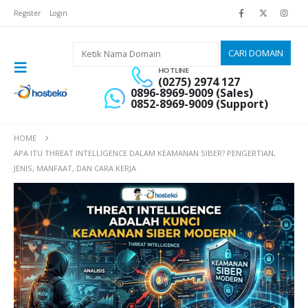
Register
Login
HOTLINE
(0275) 2974 127
0896-8969-9009 (Sales)
0852-8969-9009 (Support)
HOME
APA ITU THREAT INTELLIGENCE DALAM KEAMANAN SIBER? PENGERTIAN,
JENIS, MANFAAT, DAN CARA KERJA