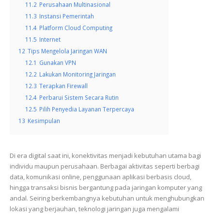
11.2
Perusahaan Multinasional
11.3
Instansi Pemerintah
11.4
Platform Cloud Computing
11.5
Internet
12
Tips Mengelola Jaringan WAN
12.1
Gunakan VPN
12.2
Lakukan Monitoring Jaringan
12.3
Terapkan Firewall
12.4
Perbarui Sistem Secara Rutin
12.5
Pilih Penyedia Layanan Terpercaya
13
Kesimpulan
Di era digital saat ini, konektivitas menjadi kebutuhan utama bagi
individu maupun perusahaan. Berbagai aktivitas seperti berbagi
data, komunikasi online, penggunaan aplikasi berbasis cloud,
hingga transaksi bisnis bergantung pada jaringan komputer yang
andal. Seiring berkembangnya kebutuhan untuk menghubungkan
lokasi yang berjauhan, teknologi jaringan juga mengalami