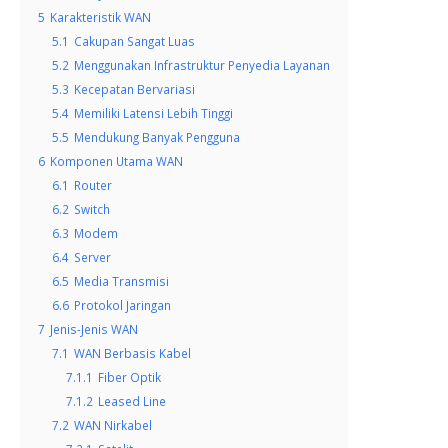
5
Karakteristik WAN
5.1
Cakupan Sangat Luas
5.2
Menggunakan Infrastruktur Penyedia Layanan
5.3
Kecepatan Bervariasi
5.4
Memiliki Latensi Lebih Tinggi
5.5
Mendukung Banyak Pengguna
6
Komponen Utama WAN
6.1
Router
6.2
Switch
6.3
Modem
6.4
Server
6.5
Media Transmisi
6.6
Protokol Jaringan
7
Jenis-Jenis WAN
7.1
WAN Berbasis Kabel
7.1.1
Fiber Optik
7.1.2
Leased Line
7.2
WAN Nirkabel