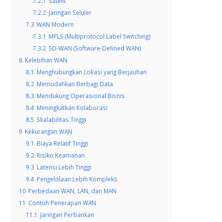
7.2.1
Satelit
7.2.2
Jaringan Seluler
7.3
WAN Modern
7.3.1
MPLS (Multiprotocol Label Switching)
7.3.2
SD-WAN (Software-Defined WAN)
8
Kelebihan WAN
8.1
Menghubungkan Lokasi yang Berjauhan
8.2
Memudahkan Berbagi Data
8.3
Mendukung Operasional Bisnis
8.4
Meningkatkan Kolaborasi
8.5
Skalabilitas Tinggi
9
Kekurangan WAN
9.1
Biaya Relatif Tinggi
9.2
Risiko Keamanan
9.3
Latensi Lebih Tinggi
9.4
Pengelolaan Lebih Kompleks
10
Perbedaan WAN, LAN, dan MAN
11
Contoh Penerapan WAN
11.1
Jaringan Perbankan