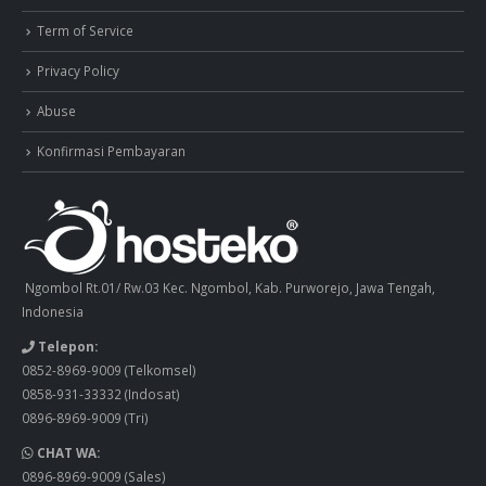
Term of Service
Privacy Policy
Abuse
Konfirmasi Pembayaran
Ngombol Rt.01/ Rw.03 Kec. Ngombol, Kab. Purworejo, Jawa Tengah,
Indonesia
Telepon:
0852-8969-9009
(Telkomsel)
0858-931-33332
(Indosat)
0896-8969-9009
(Tri)
CHAT WA:
0896-8969-9009
(Sales)