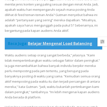
menilai jenis konten yang paling sesuai dengan minat Anda. Jadi,
apakah waktu hari mempengaruhi sejauh mana posting Anda
dilihat di feed teman-teman Anda? Gutman menyebut bahwa ini
adalah “pertanyaan yang sering” mereka dapatkan. “Misalnya,
apakah saya harus mengunggah pada pukul 5? Sebenarnya, ini
bergantung pada kapan audiens Anda aktif.
Baca Juga
Belajar Mengenal Load Balancing
Waktu audiens setiap orang sangat berbeda,” jelasnya. “Kami
tidak mempertimbangkan waktu sebagai faktor dalam peringkat.”
Ia juga menambahkan bahwa banyak individu berpikir mereka
perlu memposting pada jam tertentu, yang berujung pada
banyaknya posting di waktu yang sama. “Kemudian semua orang
aktif memposting pada waktu itu dan terjadi persaingan di antara
mereka,” kata Gutman. “Jadi, waktu bukanlah pertimbangan kami
dalam peringkat,” tambahnya. “Ini lebih mengenai kapan audiens
Anda berada di platform.
Hal ini bisa sangat bervariasi bagi akun berbeda, maupun untuk