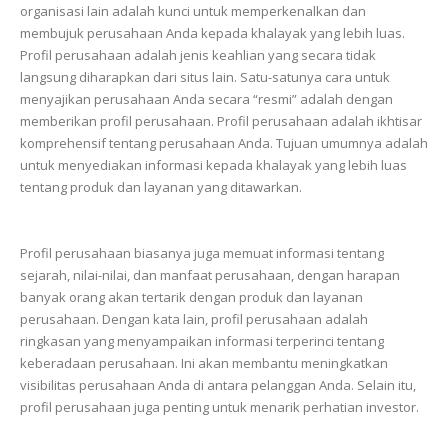
organisasi
lain
adalah
kunci
untuk
memperkenalkan
dan
membujuk
perusahaan
Anda
kepada
khalayak
yang
lebih
luas.
Profil
perusahaan
adalah
jenis
keahlian
yang
secara
tidak
langsung
diharapkan
dari
situs
lain.
Satu-satunya
cara
untuk
menyajikan
perusahaan
Anda
secara
“resmi”
adalah
dengan
memberikan
profil
perusahaan.
Profil
perusahaan
adalah
ikhtisar
komprehensif
tentang
perusahaan
Anda.
Tujuan
umumnya
adalah
untuk
menyediakan
informasi
kepada
khalayak
yang
lebih
luas
tentang
produk
dan
layanan
yang
ditawarkan.
Profil
perusahaan
biasanya
juga
memuat
informasi
tentang
sejarah,
nilai-nilai,
dan
manfaat
perusahaan,
dengan
harapan
banyak
orang
akan
tertarik
dengan
produk
dan
layanan
perusahaan.
Dengan
kata
lain,
profil
perusahaan
adalah
ringkasan
yang
menyampaikan
informasi
terperinci
tentang
keberadaan
perusahaan.
Ini
akan
membantu
meningkatkan
visibilitas
perusahaan
Anda
di
antara
pelanggan
Anda.
Selain
itu,
profil
perusahaan
juga
penting
untuk
menarik
perhatian
investor.