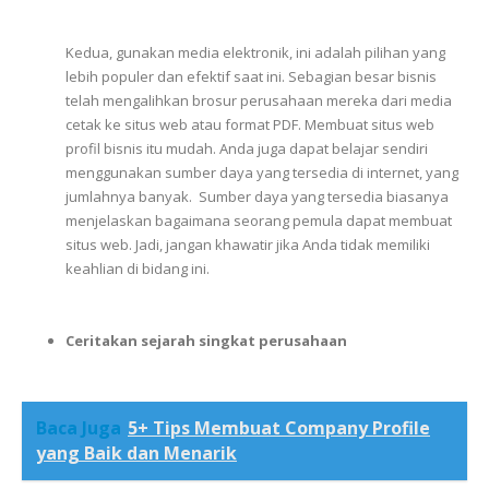
Kedua,
gunakan
media
elektronik, i
ni
adalah
pilihan
yang
lebih
populer
dan
efektif
saat
ini.
Sebagian
besar
bisnis
telah
mengalihkan
brosur
perusahaan
mereka
dari
media
cetak
ke
situs
web
atau
format
PDF.
Membuat
situs
web
profil
bisnis
itu
mudah.
Anda
juga
dapat
belajar
sendiri
menggunakan
sumber
daya
yang
tersedia
di
internet,
yang
jumlahnya
banyak.
S
umber
daya
yang
tersedia
biasanya
menjelaskan
bagaimana
seorang
pemula
dapat
membuat
situs
web.
Jadi,
jangan
khawatir
jika
Anda
tidak
memiliki
keahlian
di
bidang
ini.
Ceritakan sejarah singkat perusahaan
Baca Juga
5+ Tips Membuat Company Profile
yang Baik dan Menarik