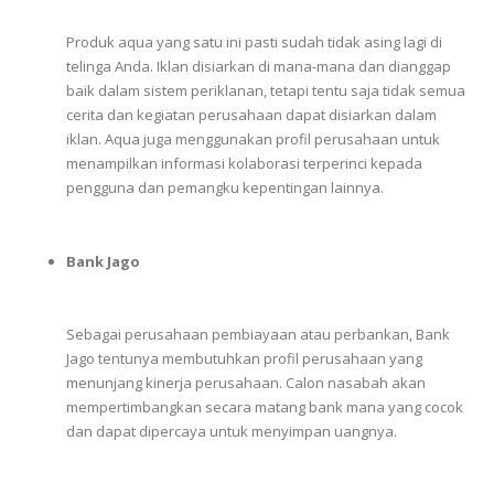
Produk
aqua
yang
satu
ini
pasti
sudah
tidak
asing
lagi
di
telinga
Anda.
Iklan
disiarkan
di
mana-mana dan
dianggap
baik
dalam
sistem
periklanan
,
tetapi
tentu
saja
tidak
semua
cerita
dan
kegiatan
perusahaan
dapat
disiarkan
dalam
iklan.
Aqua
juga
menggunakan
profil
perusahaan
untuk
menampilkan
informasi
kolaborasi
terperinci
kepada
pengguna
dan
pemangku
kepentingan
lainnya.
Bank Jago
Sebagai
perusahaan
pembiayaan
atau
perbankan,
Bank
Jago
tentunya
membutuhkan
profil
perusahaan
yang
menunjang
kinerja
perusahaan.
Calon
nasabah
akan
mempertimbangkan
secara
matang
bank
mana
yang
cocok
dan
dapat
dipercaya
untuk
menyimpan
uangnya.