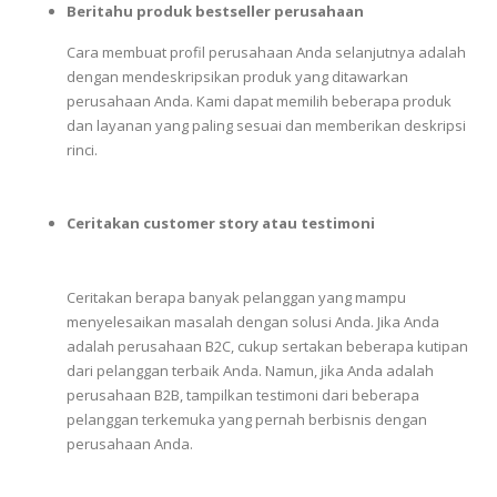
Beritahu produk bestseller perusahaan
Cara
membuat
profil
perusahaan
Anda
selanjutnya
adalah
dengan
mendeskripsikan
produk
yang
ditawarkan
perusahaan
Anda.
Kami
dapat
memilih
beberapa
produk
dan
layanan
yang
paling
sesuai
dan
memberikan
deskripsi
rinci.
Ceritakan customer story atau testimoni
Ceritakan
berapa
banyak
pelanggan
yang
mampu
menyelesaikan
masalah
dengan
solusi
Anda.
Jika
Anda
adalah
perusahaan
B2C,
cukup
sertakan
beberapa
kutipan
dari
pelanggan
terbaik
Anda.
Namun,
jika
Anda
adalah
perusahaan
B2B,
tampilkan
testimoni
dari
beberapa
pelanggan
terkemuka
yang
pernah
berbisnis
dengan
perusahaan
Anda.