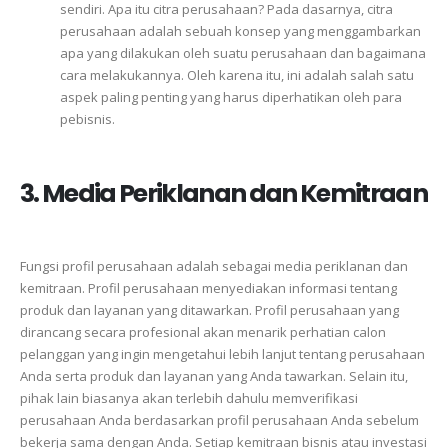
sendiri.
Apa itu citra perusahaan? Pada
dasarnya,
citra
perusahaan
adalah
sebuah
konsep
yang
menggambarkan
apa
yang
dilakukan
oleh
suatu
perusahaan
dan
bagaimana
cara
melakukannya.
Oleh
karena
itu,
ini
adalah
salah
satu
aspek
paling
penting
yang
harus
diperhatikan
oleh
para
pebisnis.
3. Media Periklanan dan Kemitraan
Fungsi
profil
perusahaan
adalah
sebagai
media
periklanan
dan
kemitraan.
Profil
perusahaan
menyediakan
informasi
tentang
produk
dan
layanan
yang
ditawarkan.
Profil
perusahaan
yang
dirancang
secara
profesional
akan
menarik
perhatian
calon
pelanggan
yang
ingin
mengetahui
lebih
lanjut
tentang
perusahaan
Anda
serta
produk
dan
layanan
yang
Anda
tawarkan.
Selain
itu,
pihak
lain
biasanya
akan
terlebih
dahulu
memverifikasi
perusahaan
Anda
berdasarkan
profil
perusahaan
Anda
sebelum
bekerja
sama
dengan
Anda.
Setiap
kemitraan
bisnis
atau
investasi