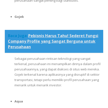
perusahaan
sangat
penting
bagi
Starbucks.
Gojek
Baca Juga
Pebisnis Harus Tahu! Sederet Fungsi
Company Profile yang Sangat Berguna untuk
Perusahaan
Sebagai
perusahaan
rintisan
teknologi
yang
sangat
terkenal,
perusahaan
ini
menampilkan
dirinya
dalam
profil
perusahaannya,
yang
dapat
diakses
di
situs
web
mereka.
Gojek
terkenal
karena
aplikasinya
yang
disruptif
di
sektor
transportasi,
tetapi
perlu
memiliki
profil
perusahaan
yang
menarik
untuk
menarik
investor.
Aqua