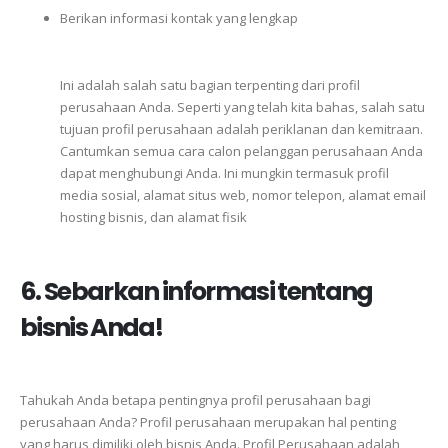
Berikan informasi kontak yang lengkap
Ini
adalah
salah
satu
bagian
terpenting
dari
profil
perusahaan
Anda.
Seperti
yang
telah
kita
bahas,
salah
satu
tujuan
profil
perusahaan
adalah
periklanan
dan
kemitraan.
Cantumkan
semua
cara
calon
pelanggan
perusahaan
Anda
dapat
menghubungi
Anda.
Ini
mungkin
termasuk
profil
media
sosial,
alamat
situs
web,
nomor
telepon,
alamat
email
hosting
bisnis,
dan
alamat
fisik
6. Sebarkan
informasi
tentang
bisnis
Anda!
Tahukah
Anda
betapa
pentingnya
profil
perusahaan
bagi
perusahaan
Anda?
Profil
perusahaan
merupakan
hal
penting
yang
harus
dimiliki
oleh
bisnis
Anda.
Profil
Perusahaan
adalah