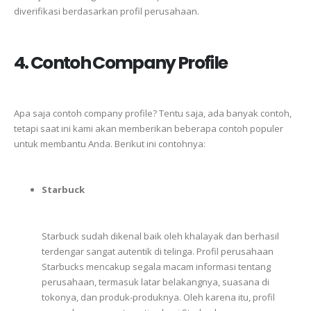
diverifikasi
berdasarkan
profil
perusahaan.
4. Contoh Company Profile
Apa
saja
contoh
company profile
?
Tentu
saja,
ada
banyak
contoh,
tetapi
saat ini
kami
akan
memberikan
beberapa
contoh
populer
untuk
membantu
Anda.
Berikut
ini
contohnya:
Starbuck
Starbuck
sudah
dikenal
baik
oleh
khalayak
dan
berhasil
terdengar
sangat
autentik
di
telinga.
Profil
perusahaan
Starbucks
mencakup
segala
macam
informasi
tentang
perusahaan,
termasuk
latar
belakangnya,
suasana
di
tokonya,
dan
produk-produknya.
Oleh
karena
itu,
profil