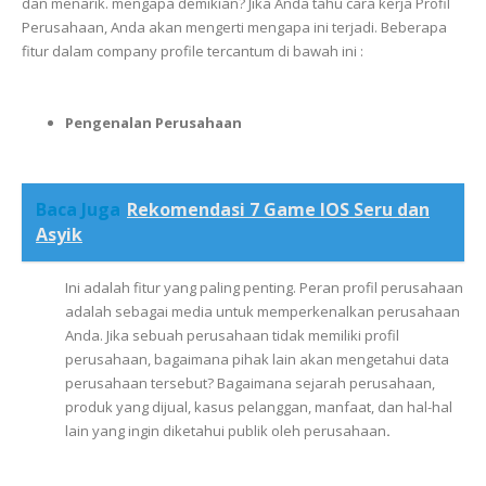
dan
menarik.
mengapa
demikian?
Jika
Anda
tahu
cara
kerja
Profil
Perusahaan,
Anda
akan
mengerti
mengapa
ini
terjadi.
Beberapa
fitur
dalam
company profile
tercantum
di
bawah
ini :
Pengenalan Perusahaan
Baca Juga
Rekomendasi 7 Game IOS Seru dan
Asyik
Ini
adalah
fitur
yang
paling
penting.
Peran
profil
perusahaan
adalah
sebagai
media
untuk
memperkenalkan
perusahaan
Anda.
Jika
sebuah
perusahaan
tidak
memiliki
profil
perusahaan,
bagaimana
pihak
lain
akan
mengetahui
data
perusahaan
tersebut?
Bagaimana
sejarah
perusahaan,
produk
yang
dijual,
kasus
pelanggan,
manfaat,
dan
hal-hal
lain
yang
ingin
diketahui
publik
oleh
perusahaan
.