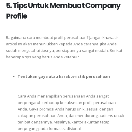
5. Tips Untuk Membuat Company
Profile
Bagaimana
cara
membuat
profil
perusahaan?
Jangan
khawatir
a
rtikel
ini
akan
menunjukkan
kepada
Anda
caranya.
Jika
Anda
sudah
mengetahui
tipsnya,
persiapannya
sangat
mudah.
Berikut
beberapa
tips
yang
harus
Anda
ketahui :
Tentukan gaya atau
karakteristik
perusahaan
Cara
Anda
menampilkan
perusahaan
Anda
sangat
berpengaruh
terhadap
kesuksesan
profil
perusahaan
Anda.
Gaya
promosi
Anda
harus
unik,
sesuai
dengan
cakupan
perusahaan
Anda,
dan
mendorong
audiens
untuk
terlibat
dengannya.
Misalnya,
kantor
akuntan
tetap
berpegang
pada
format
tradisional.