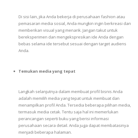
Di
sisi
lain,
jika
Anda
bekerja
di
perusahaan
fashion
atau
pemasaran
media
sosial,
Anda
mungkin
ingin
berkreasi
dan
memberikan
visual
yang
menarik.
Jangan
takut
untuk
bereksperimen
dan
mengekspresikan
ide
Anda
dengan
bebas
selama
ide
tersebut
sesuai
dengan
target
audiens
Anda.
Temukan media yang tepat
Langkah
selanjutnya
dalam
membuat
profil
bisnis
Anda
adalah
memilih
media
yang
tepat
untuk
membuat
dan
menampilkan
profil
Anda.
Tersedia
beberapa
pilihan
media,
termasuk
media
cetak.
Tentu
saja
hal
ini
memerlukan
perancangan
seperti
buku
yang
berisi
informasi
perusahaan
secara
detail.
Anda
juga
dapat
membatasinya
menjadi
beberapa
halaman.