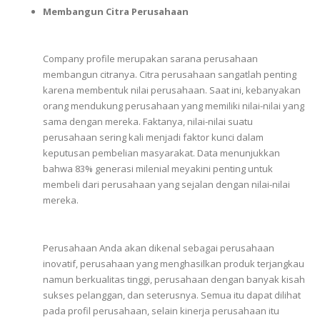
Membangun Citra Perusahaan
Company profile
merupakan
sarana
perusahaan
membangun
citranya. Citra perusahaan sangatlah penting
karena membentuk nilai perusahaan. Saat ini, kebanyakan
orang mendukung perusahaan yang memiliki nilai-nilai yang
sama dengan mereka. Faktanya, nilai-nilai suatu
perusahaan sering kali menjadi faktor kunci dalam
keputusan pembelian masyarakat. Data menunjukkan
bahwa 83% generasi milenial meyakini penting untuk
membeli dari perusahaan yang sejalan dengan nilai-nilai
mereka.
Perusahaan
Anda
akan
dikenal
sebagai
perusahaan
inovatif,
perusahaan
yang
menghasilkan
produk
terjangkau
namun
berkualitas
tinggi,
perusahaan
dengan
banyak
kisah
sukses
pelanggan,
dan
seterusnya.
Semua
itu
dapat
dilihat
pada
profil
perusahaan,
selain
kinerja
perusahaan
itu