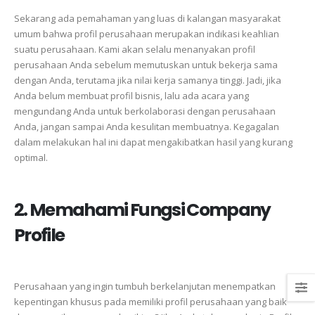
Sekarang
ada
pemahaman
yang
luas
di
kalangan
masyarakat
umum
bahwa
profil
perusahaan
merupakan
indikasi
keahlian
suatu
perusahaan.
Kami
akan
selalu
menanyakan
profil
perusahaan
Anda
sebelum
memutuskan
untuk
bekerja
sama
dengan
Anda,
terutama
jika
nilai
kerja
samanya
tinggi.
Jadi,
jika
Anda
belum
membuat
profil
bisnis,
lalu
ada
acara
yang
mengundang
Anda
untuk
berkolaborasi
dengan
perusahaan
Anda,
jangan
sampai
Anda
kesulitan
membuatnya.
Kegagalan
dalam
melakukan
hal
ini
dapat
mengakibatkan
hasil
yang
kurang
optimal.
2. Memahami Fungsi Company
Profile
Perusahaan
yang
ingin
tumbuh
berkelanjutan
menempatkan
kepentingan
khusus
pada
memiliki
profil
perusahaan
yang
baik