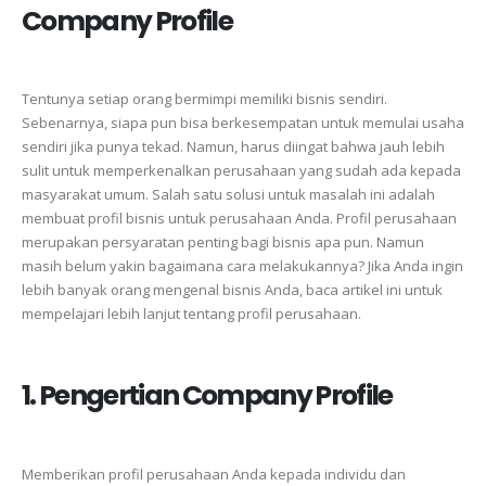
Company Profile
Tentunya
setiap
orang
bermimpi
memiliki
bisnis
sendiri.
Sebenarnya,
siapa
pun
bisa
berkesempatan
untuk
memulai
usaha
sendiri
jika
punya
tekad.
Namun,
harus
diingat
bahwa
jauh
lebih
sulit
untuk
memperkenalkan
perusahaan
yang
sudah
ada
kepada
masyarakat
umum.
Salah
satu
solusi
untuk
masalah
ini
adalah
membuat
profil
bisnis
untuk
perusahaan
Anda.
Profil
perusahaan
merupakan
persyaratan
penting
bagi
bisnis
apa
pun.
Namun
masih
belum
yakin
bagaimana
cara
melakukannya?
Jika
Anda
ingin
lebih
banyak
orang
mengenal
bisnis
Anda,
baca
artikel
ini
untuk
mempelajari
lebih
lanjut
tentang
profil
perusahaan.
1. Pengertian Company Profile
Memberikan
profil
perusahaan
Anda
kepada
individu
dan