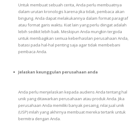
Untuk
membuat
sebuah
cerita,
Anda
perlu
membuatnya
dalam
urutan
kronologis karena j
ika
tidak,
pembaca
akan
bingung.
Anda
dapat
melakukannya
dalam
format
paragraf
atau
format
garis
waktu.
Kiat
lain
yang
perlu
diingat
adalah
lebih
sedikit
lebih
baik.
Meskipun
Anda
mungkin
tergoda
untuk
membagikan
semua
keberhasilan
perusahaan
Anda,
batasi
pada
hal-hal
penting
saja
agar
tidak
membebani
pembaca
Anda.
Jelaskan keunggulan perusahaan anda
Anda
perlu
menjelaskan
kepada
audiens
Anda
tentang
hal
unik
yang
ditawarkan
perusahaan
atau
produk
Anda.
Jika
perusahaan
Anda
memiliki
banyak
pesaing,
nilai
jual
unik
(USP)
inilah
yang
akhirnya
membuat
mereka
tertarik
untuk
bermitra
dengan
Anda.