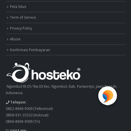
Peta Situs
Term of Service
Privacy Policy
Abuse
Konfirmasi Pembayaran
Ngombol Rt.01/ Rw.03 Kec. Ngombol, Kab. Purworejo, Jawa Tengah,
Indonesia
Telepon:
0852-8969-9009
(Telkomsel)
0858-931-33332
(Indosat)
0896-8969-9009
(Tri)
CHAT WA: