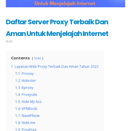
Daftar Server Proxy Terbaik Dan
Aman Untuk Menjelajah Internet
BLOG
Contents
hide
1
Layanan Web Proxy Terbaik Dan Aman Tahun 2022
1.1
Privoxy
1.2
Hidester
1.3
Kproxy
1.4
Proxysite
1.5
Hide My Ass
1.6
VPNBook
1.7
NewIPNow
1.8
Hide.me
1.9
ProxFree