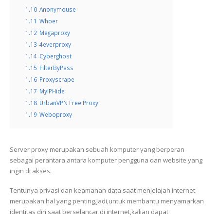
1.10
Anonymouse
1.11
Whoer
1.12
Megaproxy
1.13
4everproxy
1.14
Cyberghost
1.15
FilterByPass
1.16
Proxyscrape
1.17
MyIPHide
1.18
UrbanVPN Free Proxy
1.19
Weboproxy
Server proxy merupakan sebuah komputer yang berperan
sebagai perantara antara komputer pengguna dan website yang
ingin di akses.
Tentunya privasi dan keamanan data saat menjelajah internet
merupakan hal yang penting.Jadi,untuk membantu menyamarkan
identitas diri saat berselancar di internet,kalian dapat