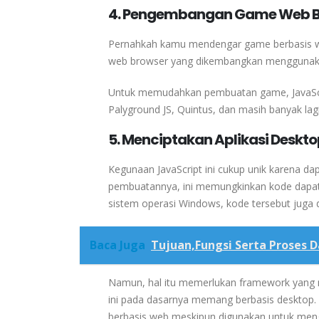
4. Pengembangan Game Web B
Pernahkah kamu mendengar game berbasis we
web browser yang dikembangkan menggunaka
Untuk memudahkan pembuatan game, JavaScr
Palyground JS, Quintus, dan masih banyak lagi
5. Menciptakan Aplikasi Deskt
Kegunaan JavaScript ini cukup unik karena d
pembuatannya, ini memungkinkan kode dapat b
sistem operasi Windows, kode tersebut juga 
Baca Juga
Tujuan,Fungsi Serta Proses 
Namun, hal itu memerlukan framework yang 
ini pada dasarnya memang berbasis desktop. 
berbasis web meskipun digunakan untuk men