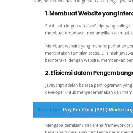
Nah, berikut ini adalah kegunaan atau fungsi JavaSc
1. Membuat Website yang Intera
Salah satu kegunaan JavaScript yang paling 
membuat dropdown, menampilkan animasi, dan
Membuat website yang menarik perhatian pe
menciptakan tampilan statis. Di sinilah JavaS
berinteraksi dengan website, memberikan pe
2. Efisiensi dalam Pengemban
JavaScript adalah bahasa pemrograman yang
developer untuk menyederhanakan dan memu
Baca Juga
Pay Per Click (PPC) Marketi
Mengapa demikian? Ini karena framework te
beberapa fungsi JavaScript tanpa harus menuli