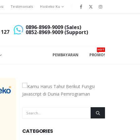
asi
Testimonials
Hosteko Ku
0896-8969-9009 (Sales)
 127
0852-8969-9009 (Support)
HOT
PEMBAYARAN
PROMO!
CATEGORIES