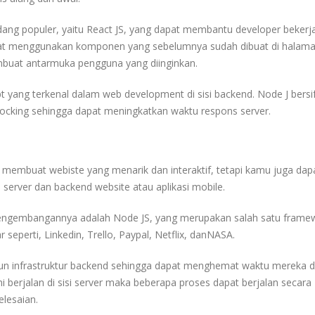
dang populer, yaitu React JS, yang dapat membantu developer bekerja
pat menggunakan komponen yang sebelumnya sudah dibuat di halam
embuat antarmuka pengguna yang diinginkan.
 yang terkenal dalam web development di sisi backend. Node J bersi
blocking sehingga dapat meningkatkan waktu respons server.
uk membuat webiste yang menarik dan interaktif, tetapi kamu juga dap
erver dan backend website atau aplikasi mobile.
engembangannya adalah Node JS, yang merupakan salah satu frame
eperti, Linkedin, Trello, Paypal, Netflix, danNASA.
 infrastruktur backend sehingga dapat menghemat waktu mereka 
berjalan di sisi server maka beberapa proses dapat berjalan secara
lesaian.