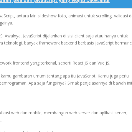
daan Java dan JavaScript yang Wajib Diketahui
ript, antara lain slideshow foto, animasi untuk scrolling, validasi d
gainya.
. Awalnya, JavaScript dijalankan di sisi client saja atau hanya untuk
a teknologi, banyak framework backend berbasis JavaScript bermunc
ork frontend yang terkenal, seperti React JS dan Vue JS.
 kamu gambaran umum tentang apa itu JavaScript. Kamu juga perlu
 pemrograman. Apa saja fungsinya? Simak penjelasannya di bawah ini!
kasi web dan mobile, membangun web server dan aplikasi server,
.