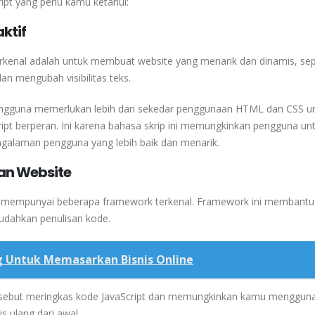
ript yang perlu kamu ketahui:
ktif
terkenal adalah untuk membuat website yang menarik dan dinamis, sep
 mengubah visibilitas teks.
ngguna memerlukan lebih dari sekedar penggunaan HTML dan CSS u
cript berperan. Ini karena bahasa skrip ini memungkinkan pengguna un
ngalaman pengguna yang lebih baik dan menarik.
gan Website
 mempunyai beberapa framework terkenal. Framework ini membantu
dahkan penulisan kode.
ng Untuk Memasarkan Bisnis Online
rsebut meringkas kode JavaScript dan memungkinkan kamu menggun
s ulang dari awal.