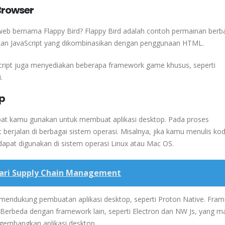
rowser
b bernama Flappy Bird? Flappy Bird adalah contoh permainan berba
n JavaScript yang dikombinasikan dengan penggunaan HTML.
ipt juga menyediakan beberapa framework game khusus, seperti
.
op
apat kamu gunakan untuk membuat aplikasi desktop. Pada proses
erjalan di berbagai sistem operasi. Misalnya, jika kamu menulis kod
dapat digunakan di sistem operasi Linux atau Mac OS.
Dari Supply Chain Management
mendukung pembuatan aplikasi desktop, seperti Proton Native. Fra
Berbeda dengan framework lain, seperti Electron dan NW Js, yang m
gembangkan aplikasi desktop.