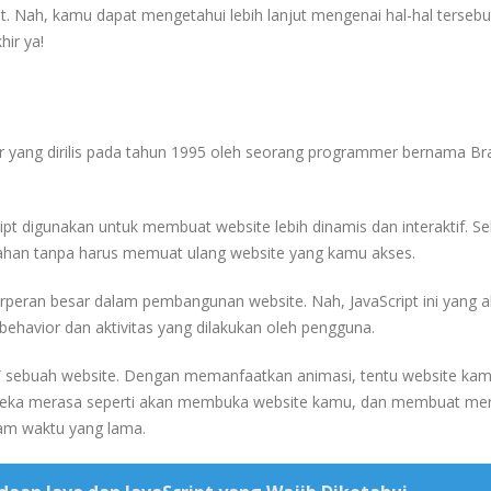
ript. Nah, kamu dapat mengetahui lebih lanjut mengenai hal-hal terseb
hir ya!
 yang dirilis pada tahun 1995 oleh seorang programmer bernama B
t digunakan untuk membuat website lebih dinamis dan interaktif. Sela
bahan tanpa harus memuat ulang website yang kamu akses.
eran besar dalam pembangunan website. Nah, JavaScript ini yang 
behavior dan aktivitas yang dilakukan oleh pengguna.
a” sebuah website. Dengan memanfaatkan animasi, tentu website ka
eka merasa seperti akan membuka website kamu, dan membuat me
m waktu yang lama.