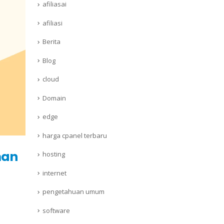
afiliasai
afiliasi
Berita
Blog
cloud
Domain
edge
harga cpanel terbaru
man
hosting
internet
pengetahuan umum
software