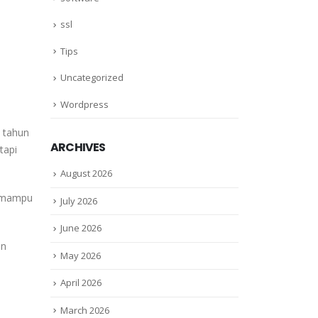
ssl
Tips
Uncategorized
Wordpress
 tahun
ARCHIVES
tapi
August 2026
m mampu
July 2026
June 2026
in
May 2026
April 2026
March 2026