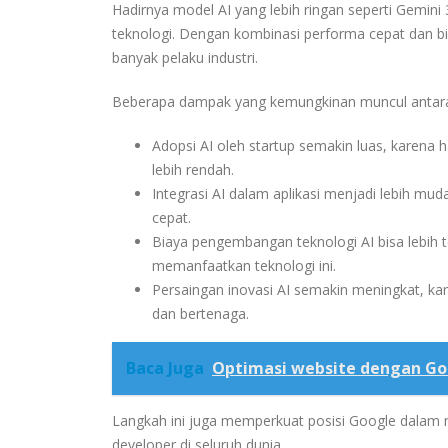
Hadirnya model AI yang lebih ringan seperti
Gemini 3
teknologi. Dengan kombinasi performa cepat dan bia
banyak pelaku industri.
Beberapa dampak yang kemungkinan muncul antara 
Adopsi AI oleh startup semakin luas, karen
lebih rendah.
Integrasi AI dalam aplikasi menjadi lebih m
cepat.
Biaya pengembangan teknologi AI bisa lebih 
memanfaatkan teknologi ini.
Persaingan inovasi AI semakin meningkat, ka
dan bertenaga.
Baca Juga
Optimasi website dengan Go
Langkah ini juga memperkuat posisi
Google
dalam m
developer di seluruh dunia.