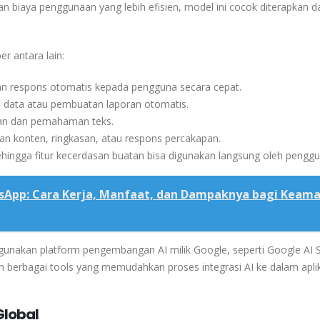
 biaya penggunaan yang lebih efisien, model ini cocok diterapkan 
r antara lain:
n respons otomatis kepada pengguna secara cepat.
an data atau pembuatan laporan otomatis.
san dan pemahaman teks.
an konten, ringkasan, atau respons percakapan.
sehingga fitur kecerdasan buatan bisa digunakan langsung oleh penggu
tsApp: Cara Kerja, Manfaat, dan Dampaknya bagi Keam
gunakan platform pengembangan AI milik
Google
, seperti
Google AI 
n berbagai tools yang memudahkan proses integrasi AI ke dalam apli
Global