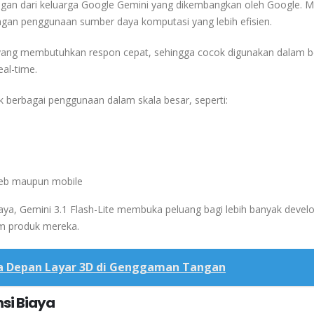
gan dari keluarga
Google Gemini
yang dikembangkan oleh
Google
. M
ngan penggunaan sumber daya komputasi yang lebih efisien.
s yang membutuhkan respon cepat, sehingga cocok digunakan dalam b
eal-time.
ntuk berbagai penggunaan dalam skala besar, seperti:
 web maupun mobile
ya, Gemini 3.1 Flash-Lite membuka peluang bagi lebih banyak devel
m produk mereka.
a Depan Layar 3D di Genggaman Tangan
si Biaya