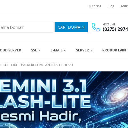
Tutorial
Blog
Afili
HOTLINE
(0275) 2974
OUD SERVER
SSL
E-MAIL
SERVER
PRODUK LAIN
GOOGLE FOKUS PADA KECEPATAN DAN EFISIENSI