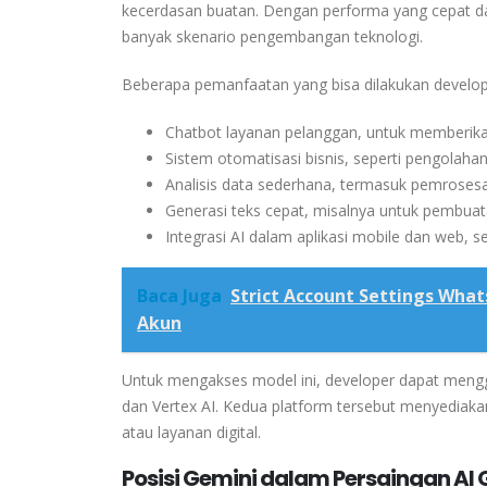
kecerdasan buatan. Dengan performa yang cepat dan
banyak skenario pengembangan teknologi.
Beberapa pemanfaatan yang bisa dilakukan develope
Chatbot layanan pelanggan, untuk memberika
Sistem otomatisasi bisnis, seperti pengolah
Analisis data sederhana, termasuk pemrose
Generasi teks cepat, misalnya untuk pembuat
Integrasi AI dalam aplikasi mobile dan web, 
Baca Juga
Strict Account Settings Wha
Akun
Untuk mengakses model ini, developer dapat meng
dan
Vertex AI
. Kedua platform tersebut menyediaka
atau layanan digital.
Posisi Gemini dalam Persaingan AI 