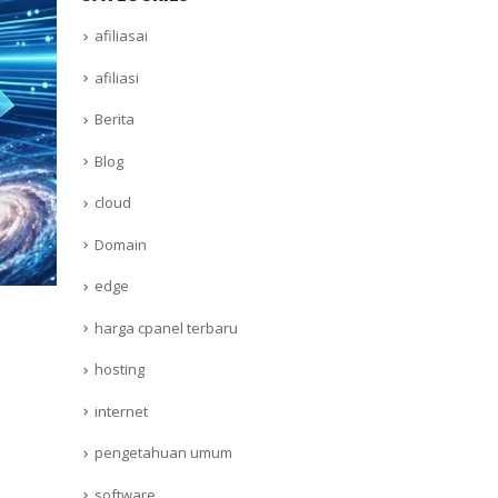
afiliasai
afiliasi
Berita
Blog
cloud
Domain
edge
harga cpanel terbaru
hosting
internet
pengetahuan umum
software