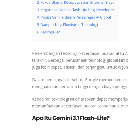
2
Fokus Utama: Kecepatan dan Efisiensi Biaya
3
Kegunaan Gemini Flash-Lite bagi Developer
4
Posisi Gemini dalam Persaingan AI Global
5
Dampak bagi Ekosistem Teknologi
6
Kesimpulan
Perkembangan teknologi kecerdasan buatan atau
A
terakhir. Berbagai perusahaan teknologi global kin
juga lebih cepat, efisien, dan terjangkau untuk digu
Dalam persaingan tersebut,
Google
memperkenalka
menghadirkan performa tinggi dengan biaya penggu
Kehadiran teknologi ini diharapkan dapat memperlu
memanfaatkan kecerdasan buatan tanpa harus meng
Apa Itu Gemini 3.1 Flash-Lite?