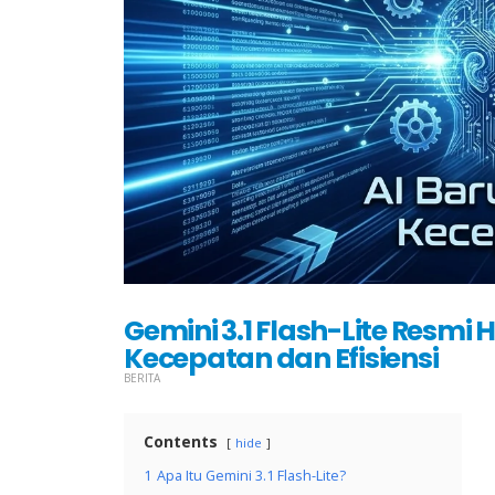
Gemini 3.1 Flash-Lite Resmi 
Kecepatan dan Efisiensi
BERITA
Contents
hide
1
Apa Itu Gemini 3.1 Flash-Lite?