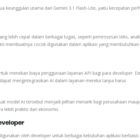
a keunggulan utama dari
Gemini 3.1 Flash-Lite
, yaitu kecepatan per
ng lebih cepat dalam berbagai tugas, seperti pemrosesan teks, anali
n ini membuatnya cocok digunakan dalam aplikasi yang membutuhkan
t untuk menekan biaya penggunaan layanan API bagi para developer. 
 dapat mengintegrasikan AI dalam layanan mereka tanpa harus
uat model AI tersebut menjadi pilihan menarik bagi perusahaan mau
a lebih praktis dan ekonomis.
eveloper
igunakan oleh developer untuk berbagai kebutuhan aplikasi berbasis