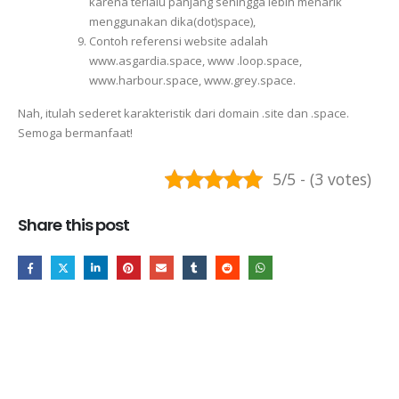
karena terlalu panjang sehingga lebih menarik
menggunakan dika(dot)space),
Contoh referensi website adalah
www.asgardia.space, www .loop.space,
www.harbour.space, www.grey.space.
Nah, itulah sederet karakteristik dari domain .site dan .space.
Semoga bermanfaat!
5/5 - (3 votes)
Share this post