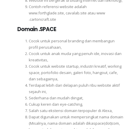
Website ini bergerak di bidang internet dan teknologi,
Contoh referensi website adalah
www.forthglade.site, cavalab.site atau www
.cartoncraft.site
Domain .SPACE
Cocok untuk personal branding dan membangun
profil perusahaan,
Cocok untuk anak muda yang penuh ide, inovasi dan
kreativitas,
Cocok untuk website startup, industri kreatif, working
space, portofolio desain, galeri foto, hangout, cafe,
dan sebagainya,
Terdapat lebih dari delapan puluh ribu website aktif
sejauh ini,
Sederhana dan mudah diingat,
Cukup keren dan eye-catching,
Salah satu ekstensi domain terpopuler di Alexa,
Dapat digunakan untuk mempersingkat nama domain
(Misalnya, nama domain adalah dikaspace(dot)com,