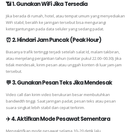
📶 1. Gunakan WiFi Jika Tersedia
Jika berada di rumah, hotel, atau tempat umum yang menyediakan
WiFi stabil, beralih ke jaringan tersebut bisa mengurangi
ketergantungan pada data seluler yang sedang padat.
⏰ 2. Hindari Jam Puncak (Peak Hour)
Biasanya trafik tertinggi terjadi setelah salat Id, malam takbiran,
atau menjelang pergantian tahun (sekitar pukul 22.00–00.30). Jika
tidak mendesak, kirim pesan atau unggah konten di luar jam-jam
tersebut.
💬 3. Gunakan Pesan Teks Jika Mendesak
Video call dan kirim video berukuran besar membutuhkan
bandwidth tinggi. Saat jaringan padat, pesan teks atau pesan
suara singkat lebih stabil dan cepat terkirim.
✈️ 4. Aktifkan Mode Pesawat Sementara
Mengaktifkan mode pesawat selama 10–20 detik lalu