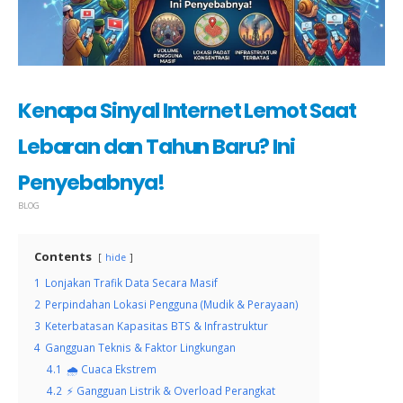
Kenapa Sinyal Internet Lemot Saat
Lebaran dan Tahun Baru? Ini
Penyebabnya!
BLOG
Contents
hide
1
Lonjakan Trafik Data Secara Masif
2
Perpindahan Lokasi Pengguna (Mudik & Perayaan)
3
Keterbatasan Kapasitas BTS & Infrastruktur
4
Gangguan Teknis & Faktor Lingkungan
4.1
🌧️ Cuaca Ekstrem
4.2
⚡ Gangguan Listrik & Overload Perangkat