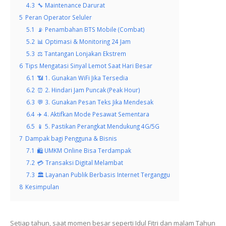
4.3
🔧 Maintenance Darurat
5
Peran Operator Seluler
5.1
📡 Penambahan BTS Mobile (Combat)
5.2
📊 Optimasi & Monitoring 24 Jam
5.3
⚖️ Tantangan Lonjakan Ekstrem
6
Tips Mengatasi Sinyal Lemot Saat Hari Besar
6.1
📶 1. Gunakan WiFi Jika Tersedia
6.2
⏰ 2. Hindari Jam Puncak (Peak Hour)
6.3
💬 3. Gunakan Pesan Teks Jika Mendesak
6.4
✈️ 4. Aktifkan Mode Pesawat Sementara
6.5
📱 5. Pastikan Perangkat Mendukung 4G/5G
7
Dampak bagi Pengguna & Bisnis
7.1
🛍️ UMKM Online Bisa Terdampak
7.2
💳 Transaksi Digital Melambat
7.3
🏛️ Layanan Publik Berbasis Internet Terganggu
8
Kesimpulan
Setiap tahun, saat momen besar seperti Idul Fitri dan malam Tahun