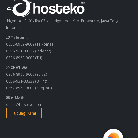
Ngombol Rt.01/ Rw.03 Kec. Ngombol, Kab. Purworejo, Jawa Tengah,
Indonesia
Telepon:
0852-8969-9009
(Telkomsel)
0858-931-33332
(Indosat)
0896-8969-9009
(Tri)
CHAT WA:
0896-8969-9009
(Sales)
0858-931-33332
(Billing)
0852-8969-9009
(Support)
e-Mail:
sales@hosteko.com
Hubungi Kami