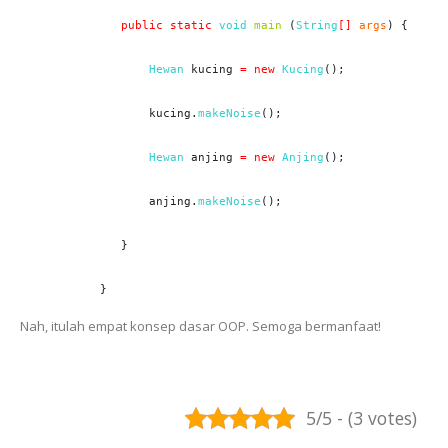
public static
void
main
 (
String
[]
args
) {

Hewan
 kucing 
= new
Kucing
();

       kucing.
makeNoise
();

Hewan
 anjing 
= new
Anjing
();

       anjing.
makeNoise
();

   }

}
Nah, itulah empat konsep dasar OOP. Semoga bermanfaat!
5/5 - (3 votes)