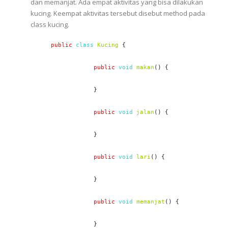
dan memanjat. Ada empat aktivitas yang bisa dilakukan
kucing. Keempat aktivitas tersebut disebut method pada
class kucing.
public
class
Kucing
 {

 public
void
makan
() {

            }

public
void
jalan
() {

            }

 public
void
lari
() {

            }

public
void
memanjat
() {

            }
