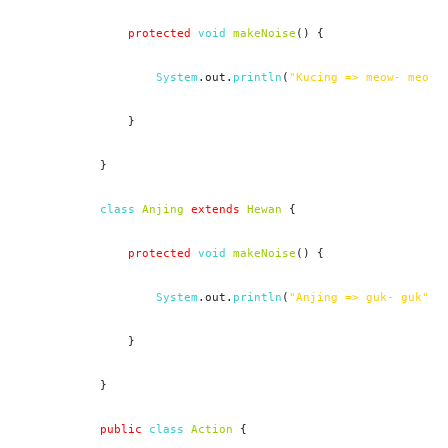
protected
void
makeNoise
() {

System
.out.
println
(
"Kucing => meow- meow"
)
    }

}

class
Anjing
extends
Hewan
 {

protected
void
makeNoise
() {

 System
.out.
println
(
"Anjing => guk- guk"
);

    }

}

public
class
Action
 {
