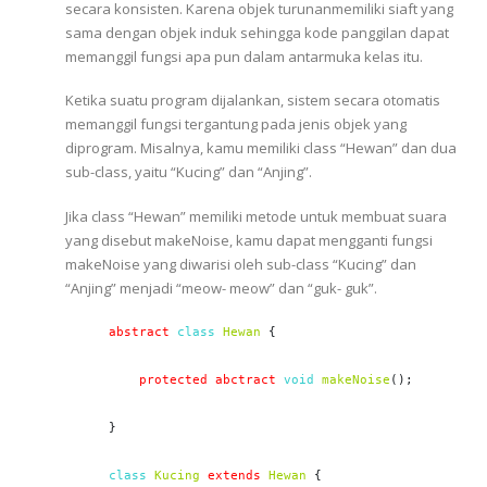
secara konsisten. Karena objek turunanmemiliki siaft yang
sama dengan objek induk sehingga kode panggilan dapat
memanggil fungsi apa pun dalam antarmuka kelas itu.
Ketika suatu program dijalankan, sistem secara otomatis
memanggil fungsi tergantung pada jenis objek yang
diprogram. Misalnya, kamu memiliki class “Hewan” dan dua
sub-class, yaitu “Kucing” dan “Anjing”.
Jika class “Hewan” memiliki metode untuk membuat suara
yang disebut makeNoise, kamu dapat mengganti fungsi
makeNoise yang diwarisi oleh sub-class “Kucing” dan
“Anjing” menjadi “meow- meow” dan “guk- guk”.
abstract
class
Hewan
 {

 protected abctract
void
makeNoise
();

}

class
Kucing
extends
Hewan
 {
