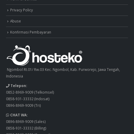
Privacy Policy
Abuse
Konfirmasi Pembayaran
Ngombol Rt.01/ Rw.03 Kec. Ngombol, Kab. Purworejo, Jawa Tengah,
Indonesia
Telepon:
0852-8969-9009
(Telkomsel)
0858-931-33332
(Indosat)
0896-8969-9009
(Tri)
CHAT WA:
0896-8969-9009
(Sales)
0858-931-33332
(Billing)