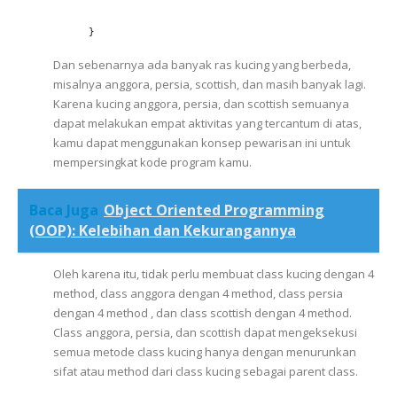
}
Dan sebenarnya ada banyak ras kucing yang berbeda,
misalnya anggora, persia, scottish, dan masih banyak lagi.
Karena kucing anggora, persia, dan scottish semuanya
dapat melakukan empat aktivitas yang tercantum di atas,
kamu dapat menggunakan konsep pewarisan ini untuk
mempersingkat kode program kamu.
Baca Juga
Object Oriented Programming
(OOP): Kelebihan dan Kekurangannya
Oleh karena itu, tidak perlu membuat class kucing dengan 4
method, class anggora dengan 4 method, class persia
dengan 4 method , dan class scottish dengan 4 method.
Class anggora, persia, dan scottish dapat mengeksekusi
semua metode class kucing hanya dengan menurunkan
sifat atau method dari class kucing sebagai parent class.