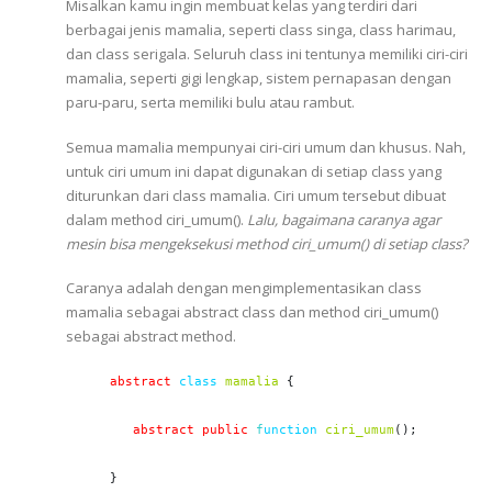
Misalkan kamu ingin membuat kelas yang terdiri dari
berbagai jenis mamalia, seperti class singa, class harimau,
dan class serigala. Seluruh class ini tentunya memiliki ciri-ciri
mamalia, seperti gigi lengkap, sistem pernapasan dengan
paru-paru, serta memiliki bulu atau rambut.
Semua mamalia mempunyai ciri-ciri umum dan khusus. Nah,
untuk ciri umum ini dapat digunakan di setiap class yang
diturunkan dari class mamalia. Ciri umum tersebut dibuat
dalam method ciri_umum().
Lalu, bagaimana caranya agar
mesin bisa mengeksekusi method ciri_umum() di setiap class?
Caranya adalah dengan mengimplementasikan class
mamalia sebagai abstract class dan method ciri_umum()
sebagai abstract method.
abstract
class
mamalia
 {

 abstract public
f
unction
ciri_umum
();

}