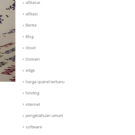
afiliasai
afiliasi
Berita
Blog
cloud
Domain
edge
harga cpanel terbaru
hosting
internet
pengetahuan umum
software