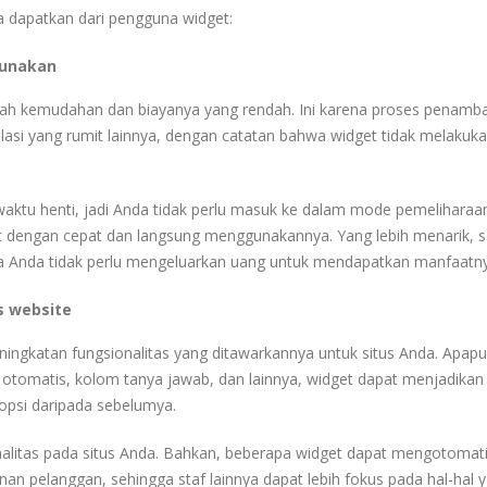
a dapatkan dari pengguna widget:
gunakan
lah kemudahan dan biayanya yang rendah.
Ini karena proses penamb
alasi yang rumit lainnya, dengan catatan bahwa widget tidak melakuk
aktu henti, jadi Anda tidak perlu masuk ke dalam mode pemeliharaa
 dengan cepat dan langsung menggunakannya.
Yang lebih menarik, 
gga Anda tidak perlu mengeluarkan uang untuk mendapatkan manfaatn
s website
ingkatan fungsionalitas yang ditawarkannya untuk situs Anda.
Apapu
 otomatis, kolom tanya jawab, dan lainnya, widget dapat menjadikan 
 opsi daripada sebelumya.
litas pada situs Anda.
Bahkan, beberapa widget dapat mengotomati
anan pelanggan, sehingga staf lainnya dapat lebih fokus pada hal-hal 