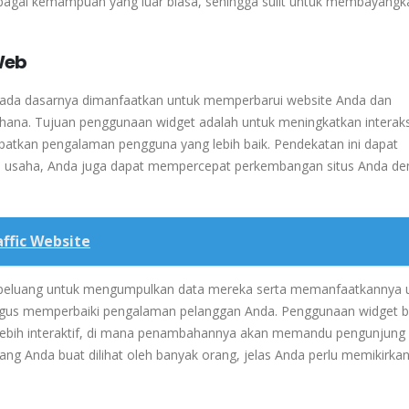
agai kemampuan yang luar biasa, sehingga sulit untuk membayangk
Web
 pada dasarnya dimanfaatkan untuk memperbarui website Anda dan
hana.
Tujuan penggunaan widget adalah untuk meningkatkan interaks
atkan pengalaman pengguna yang lebih baik.
Pendekatan ini dapat
liki usaha, Anda juga dapat mempercepat perkembangan situs Anda d
ffic Website
a peluang untuk mengumpulkan data mereka serta memanfaatkannya 
ligus memperbaiki pengalaman pelanggan Anda.
Penggunaan widget b
ebih interaktif, di mana penambahannya akan memandu pengunjung
yang Anda buat dilihat oleh banyak orang, jelas Anda perlu memikirka