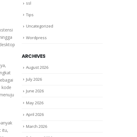
ssl
Tips
Uncategorized
kstensi
hingga
Wordpress
 desktop
ARCHIVES
ya,
August 2026
angkat
July 2026
sebagai
a kode
June 2026
 menuju
May 2026
April 2026
banyak
March 2026
 itu,