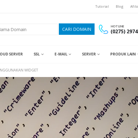
Tutorial
Blog
Afili
HOTLINE
(0275) 2974
OUD SERVER
SSL
E-MAIL
SERVER
PRODUK LAIN
ENGGUNAKAN WIDGET