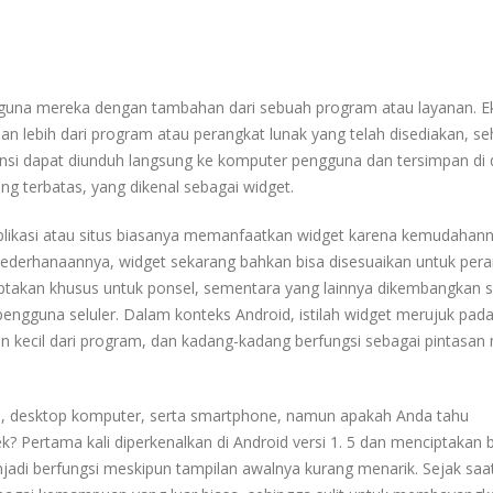
gguna mereka dengan tambahan dari sebuah program atau layanan.
E
ebih dari program atau perangkat lunak yang telah disediakan, se
nsi dapat diunduh langsung ke komputer pengguna dan tersimpan di
g terbatas, yang dikenal sebagai widget.
likasi atau situs biasanya memanfaatkan widget karena kemudahann
ederhanaannya, widget sekarang bahkan bisa disesuaikan untuk per
iptakan khusus untuk ponsel, sementara yang lainnya dikembangkan 
pengguna seluler.
Dalam konteks Android, istilah widget merujuk pad
ecil dari program, dan kadang-kadang berfungsi sebagai pintasan
, desktop komputer, serta smartphone, namun apakah Anda tahu
ek?
Pertama kali diperkenalkan di Android versi 1.
5 dan menciptakan 
jadi berfungsi meskipun tampilan awalnya kurang menarik.
Sejak saat