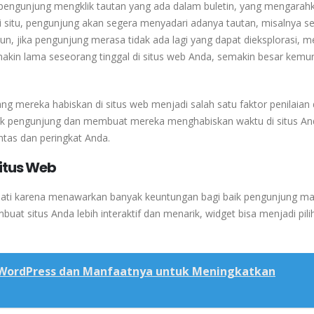
ka pengunjung mengklik tautan yang ada dalam buletin, yang mengarah
i situ, pengunjung akan segera menyadari adanya tautan, misalnya s
n, jika pengunjung merasa tidak ada lagi yang dapat dieksplorasi, m
akin lama seseorang tinggal di situs web Anda, semakin besar kemu
ng mereka habiskan di situs web menjadi salah satu faktor penilaian
rik pengunjung dan membuat mereka menghabiskan waktu di situs An
ntas dan peringkat Anda.
itus Web
minati karena menawarkan banyak keuntungan bagi baik pengunjung m
mbuat situs Anda lebih interaktif dan menarik, widget bisa menjadi pili
 WordPress dan Manfaatnya untuk Meningkatkan