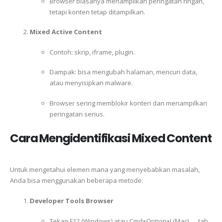
Browser biasanya menampilkan peringatan ringan,
tetapi konten tetap ditampilkan.
Mixed Active Content
Contoh: skrip, iframe, plugin.
Dampak: bisa mengubah halaman, mencuri data,
atau menyisipkan malware.
Browser sering memblokir konten dan menampilkan
peringatan serius.
Cara Mengidentifikasi Mixed Content
Untuk mengetahui elemen mana yang menyebabkan masalah,
Anda bisa menggunakan beberapa metode:
Developer Tools Browser
Tekan F12 (Windows) atau Cmd+Option+I (Mac) → tab