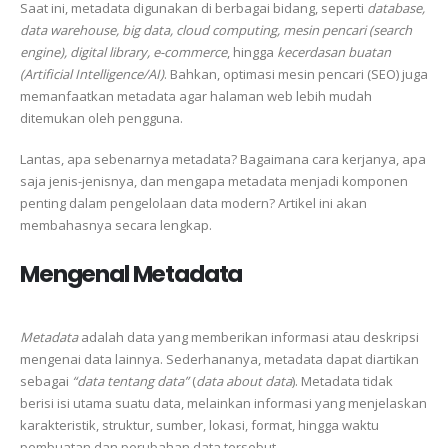
Saat ini, metadata digunakan di berbagai bidang, seperti
database,
data warehouse, big data, cloud computing, mesin pencari (search
engine), digital library, e-commerce
, hingga
kecerdasan buatan
(Artificial Intelligence/AI)
. Bahkan, optimasi mesin pencari (SEO) juga
memanfaatkan metadata agar halaman web lebih mudah
ditemukan oleh pengguna.
Lantas, apa sebenarnya metadata? Bagaimana cara kerjanya, apa
saja jenis-jenisnya, dan mengapa metadata menjadi komponen
penting dalam pengelolaan data modern? Artikel ini akan
membahasnya secara lengkap.
Mengenal Metadata
Metadata
adalah data yang memberikan informasi atau deskripsi
mengenai data lainnya. Sederhananya, metadata dapat diartikan
sebagai
“data tentang data”
(
data about data
). Metadata tidak
berisi isi utama suatu data, melainkan informasi yang menjelaskan
karakteristik, struktur, sumber, lokasi, format, hingga waktu
pembuatan dan perubahan data tersebut.