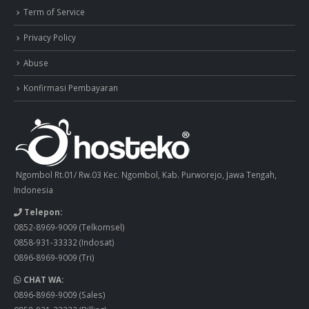
Term of Service
Privacy Policy
Abuse
Konfirmasi Pembayaran
Ngombol Rt.01/ Rw.03 Kec. Ngombol, Kab. Purworejo, Jawa Tengah,
Indonesia
Telepon:
0852-8969-9009
(Telkomsel)
0858-931-33332
(Indosat)
0896-8969-9009
(Tri)
CHAT WA:
0896-8969-9009
(Sales)