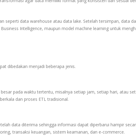
transformasi agar data memiliki format yang konsisten dan sesuai d
n seperti data warehouse atau data lake. Setelah tersimpan, data d
rd Business Intelligence, maupun model machine learning untuk mengh
.
pat dibedakan menjadi beberapa jenis.
sar pada waktu tertentu, misalnya setiap jam, setiap hari, atau set
berkala dan proses ETL tradisional.
elah data diterima sehingga informasi dapat diperbarui hampir seca
itoring, transaksi keuangan, sistem keamanan, dan e-commerce.