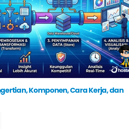
ngertian, Komponen, Cara Kerja, dan