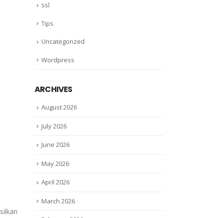
ssl
Tips
Uncategorized
Wordpress
ARCHIVES
August 2026
July 2026
June 2026
May 2026
April 2026
March 2026
silkan