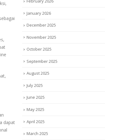
February 2026
ksi,
,
January 2026
 sebagai
December 2025
November 2025
s,
pat
October 2025
ine
September 2025
August 2025
at,
July 2025
June 2025
May 2025
an
April 2025
a dapat
onal
March 2025