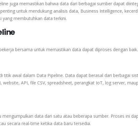
peline juga memastikan bahwa data dari berbagai sumber dapat diinte
 penting untuk mendukung analisis data, Business Intelligence, kecer
asi yang membutuhkan data terkini.
line
 bekerja bersama untuk memastikan data dapat diproses dengan baik.
titik awal dalam Data Pipeline. Data dapat berasal dari berbagai sis
M, website, API, file CSV, spreadsheet, perangkat IoT, log server, mau
u mengumpulkan data dari satu atau beberapa sumber. Proses ini da
au secara real-time ketika data baru tersedia.