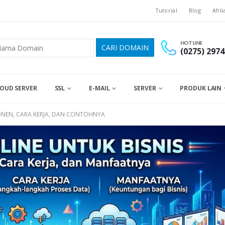
Tutorial
Blog
Afili
HOTLINE
(0275) 2974
OUD SERVER
SSL
E-MAIL
SERVER
PRODUK LAIN
ONEN, CARA KERJA, DAN CONTOHNYA