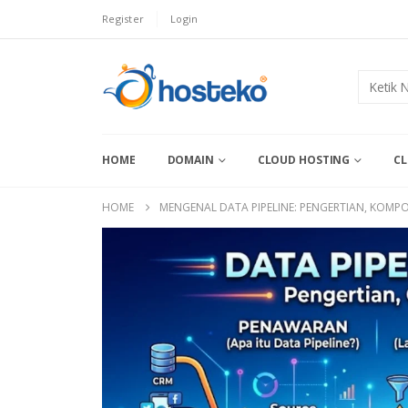
Register
Login
HOME
DOMAIN
CLOUD HOSTING
CL
HOME
MENGENAL DATA PIPELINE: PENGERTIAN, KOMP