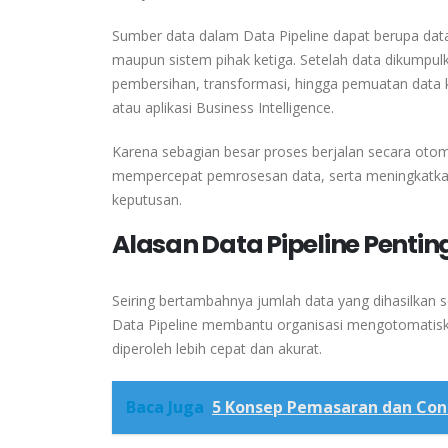
Sumber data dalam Data Pipeline dapat berupa databa
maupun sistem pihak ketiga. Setelah data dikumpulka
pembersihan, transformasi, hingga pemuatan data 
atau aplikasi Business Intelligence.
Karena sebagian besar proses berjalan secara oto
mempercepat pemrosesan data, serta meningkatkan
keputusan.
Alasan Data Pipeline Pentin
Seiring bertambahnya jumlah data yang dihasilkan s
Data Pipeline membantu organisasi mengotomatisk
diperoleh lebih cepat dan akurat.
Baca Juga
5 Konsep Pemasaran dan Co