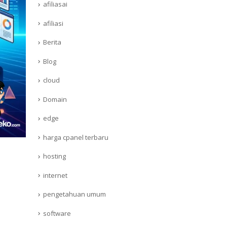
afiliasai
afiliasi
Berita
Blog
cloud
Domain
edge
harga cpanel terbaru
hosting
internet
pengetahuan umum
software