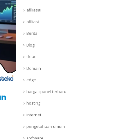
afiliasai
afiliasi
Berita
Blog
cloud
Domain
edge
harga cpanel terbaru
an
hosting
internet
pengetahuan umum
software