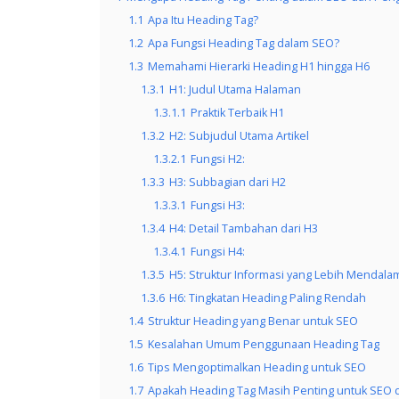
1.1
Apa Itu Heading Tag?
1.2
Apa Fungsi Heading Tag dalam SEO?
1.3
Memahami Hierarki Heading H1 hingga H6
1.3.1
H1: Judul Utama Halaman
1.3.1.1
Praktik Terbaik H1
1.3.2
H2: Subjudul Utama Artikel
1.3.2.1
Fungsi H2:
1.3.3
H3: Subbagian dari H2
1.3.3.1
Fungsi H3:
1.3.4
H4: Detail Tambahan dari H3
1.3.4.1
Fungsi H4:
1.3.5
H5: Struktur Informasi yang Lebih Mendala
1.3.6
H6: Tingkatan Heading Paling Rendah
1.4
Struktur Heading yang Benar untuk SEO
1.5
Kesalahan Umum Penggunaan Heading Tag
1.6
Tips Mengoptimalkan Heading untuk SEO
1.7
Apakah Heading Tag Masih Penting untuk SEO 