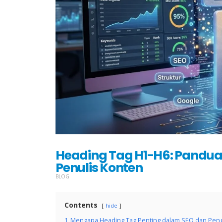
Heading Tag H1-H6: Pandu
Penulis Konten
BLOG
Contents
hide
1
Mengapa Heading Tag Penting dalam SEO dan Pe