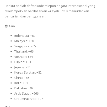
Berikut adalah daftar kode telepon negara internasional yang
dikelompokkan berdasarkan wilayah untuk memudahkan
pencarian dan penggunaan.
🌏 Asia
Indonesia: +62
Malaysia: +60
Singapura: +65
Thailand: +66
Vietnam: +84
Filipina: +63
Jepang: +81
Korea Selatan: +82
China: +86
India: +91
Pakistan: +92
Arab Saudi: +966
Uni Emirat Arab: +971