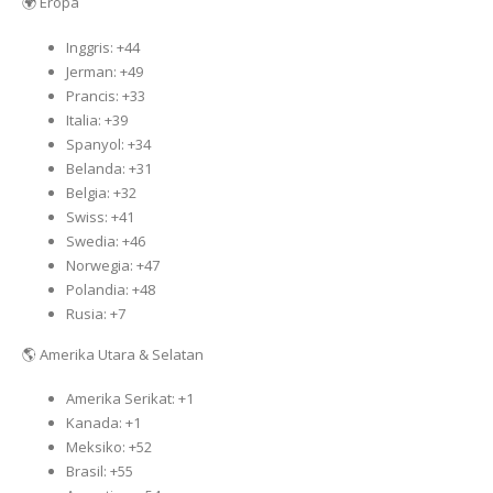
🌍 Eropa
Inggris: +44
Jerman: +49
Prancis: +33
Italia: +39
Spanyol: +34
Belanda: +31
Belgia: +32
Swiss: +41
Swedia: +46
Norwegia: +47
Polandia: +48
Rusia: +7
🌎 Amerika Utara & Selatan
Amerika Serikat: +1
Kanada: +1
Meksiko: +52
Brasil: +55