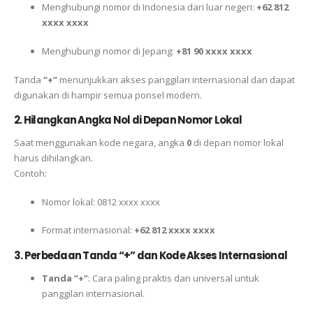
Menghubungi nomor di Indonesia dari luar negeri:
+62 812
xxxx xxxx
Menghubungi nomor di Jepang:
+81 90 xxxx xxxx
Tanda
“+”
menunjukkan akses panggilan internasional dan dapat
digunakan di hampir semua ponsel modern.
2. Hilangkan Angka Nol di Depan Nomor Lokal
Saat menggunakan kode negara, angka
0
di depan nomor lokal
harus dihilangkan.
Contoh:
Nomor lokal: 0812 xxxx xxxx
Format internasional:
+62 812 xxxx xxxx
3. Perbedaan Tanda “+” dan Kode Akses Internasional
Tanda “+”
: Cara paling praktis dan universal untuk
panggilan internasional.