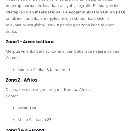
beberapa
zona
berdasarkan wilayah geografis. Pembagian ini
ditetapkan oleh
International Telecommunication Union (ITU)
untuk memudahkan pengelolaan dan standarisasi sistem
telekomunikasi global. Berikut pembagian zona kode telepon
dunia:
Zona 1 – Amerika Utara
Meliputi Amerika Serikat, Kanada, dan beberapa negara Karibia.
Contoh:
Amerika Serikat & Kanada:
+1
Zona 2 – Afrika
Digunakan oleh negara-negara di benua Afrika.
Contoh:
Mesir:
+20
Afrika Selatan:
+27
Zona 3 & 4 – Eropa