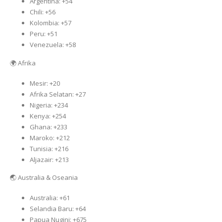
Argentina: +54
Chili: +56
Kolombia: +57
Peru: +51
Venezuela: +58
🌍 Afrika
Mesir: +20
Afrika Selatan: +27
Nigeria: +234
Kenya: +254
Ghana: +233
Maroko: +212
Tunisia: +216
Aljazair: +213
🌏 Australia & Oseania
Australia: +61
Selandia Baru: +64
Papua Nugini: +675