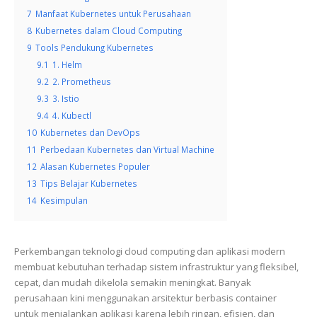
7
Manfaat Kubernetes untuk Perusahaan
8
Kubernetes dalam Cloud Computing
9
Tools Pendukung Kubernetes
9.1
1. Helm
9.2
2. Prometheus
9.3
3. Istio
9.4
4. Kubectl
10
Kubernetes dan DevOps
11
Perbedaan Kubernetes dan Virtual Machine
12
Alasan Kubernetes Populer
13
Tips Belajar Kubernetes
14
Kesimpulan
Perkembangan teknologi cloud computing dan aplikasi modern
membuat kebutuhan terhadap sistem infrastruktur yang fleksibel,
cepat, dan mudah dikelola semakin meningkat. Banyak
perusahaan kini menggunakan arsitektur berbasis container
untuk menjalankan aplikasi karena lebih ringan, efisien, dan