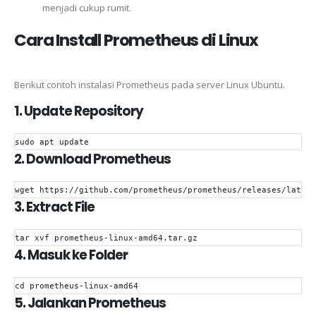
menjadi cukup rumit.
Cara Install Prometheus di Linux
Berikut contoh instalasi Prometheus pada server Linux Ubuntu.
1. Update Repository
sudo
 apt update
2. Download Prometheus
wget
 https://github.com/prometheus/prometheus/releases/latest
3. Extract File
tar xvf prometheus-linux-amd64.tar.gz
4. Masuk ke Folder
cd
 prometheus-linux-amd64
5. Jalankan Prometheus