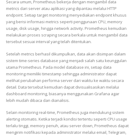
Secara umum,
Prometheus
bekerja dengan mengambil data
metrics dari server atau aplikasi yang dipantau melalui HTTP
endpoint. Setiap target monitoring menyediakan endpoint khusus
yang berisi informasi metrics seperti penggunaan CPU, memory
usage, disk usage, hingga network activity. Prometheus kemudian
melakukan proses scraping secara berkala untuk mengambil data
tersebut sesuai interval yang telah ditentukan.
Setelah metrics berhasil dikumpulkan, data akan disimpan dalam
sistem time-series database yang menjadi salah satu keunggulan
utama Prometheus. Pada model database ini, setiap data
monitoring memiliki timestamp sehingga administrator dapat
melihat perubahan performa server dari waktu ke waktu secara
detail. Data tersebut kemudian dapat divisualisasikan melalui
dashboard monitoring, biasanya menggunakan
Grafana
agar
lebih mudah dibaca dan dianalisis.
Selain monitoring real-time, Prometheus juga mendukung sistem
alerting otomatis. Ketika terjadi kondisi tertentu seperti CPU usage
terlalu tinggi, memory penuh, atau server down, Prometheus dapat
mengirim notifikasi kepada administrator melalui email, Telegram,