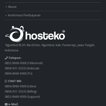
Abuse
Konfirmasi Pembayaran
Ngombol Rt.01/ Rw.03 Kec. Ngombol, Kab. Purworejo, Jawa Tengah,
Indonesia
Telepon:
0852-8969-9009
(Telkomsel)
0858-931-33332
(Indosat)
0896-8969-9009
(Tri)
CHAT WA:
0896-8969-9009
(Sales)
0858-931-33332
(Billing)
0852-8969-9009
(Support)
e-Mail: