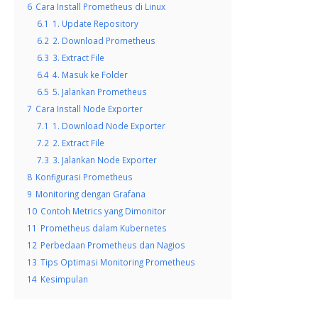
6
Cara Install Prometheus di Linux
6.1
1. Update Repository
6.2
2. Download Prometheus
6.3
3. Extract File
6.4
4. Masuk ke Folder
6.5
5. Jalankan Prometheus
7
Cara Install Node Exporter
7.1
1. Download Node Exporter
7.2
2. Extract File
7.3
3. Jalankan Node Exporter
8
Konfigurasi Prometheus
9
Monitoring dengan Grafana
10
Contoh Metrics yang Dimonitor
11
Prometheus dalam Kubernetes
12
Perbedaan Prometheus dan Nagios
13
Tips Optimasi Monitoring Prometheus
14
Kesimpulan