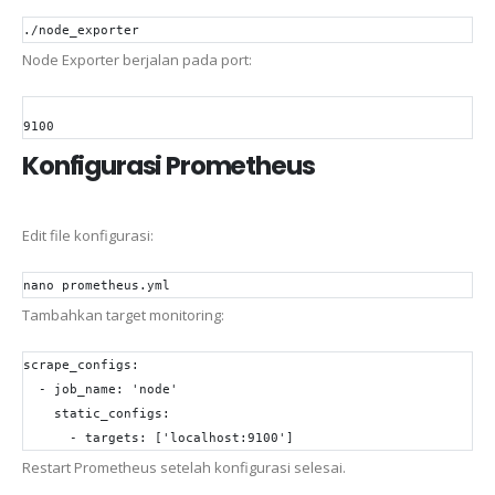
./node_exporter
Node Exporter berjalan pada port:
9100
Konfigurasi Prometheus
Edit file konfigurasi:
nano prometheus.yml
Tambahkan target monitoring:
scrape_configs:

  - job_name: 
'node'
    static_configs:

      - targets: [
'localhost:9100'
]
Restart Prometheus setelah konfigurasi selesai.