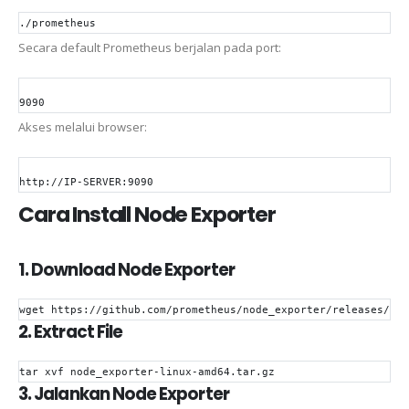
./prometheus
Secara default Prometheus berjalan pada port:
9090
Akses melalui browser:
http://IP-SERVER:9090
Cara Install Node Exporter
1. Download Node Exporter
wget
 https://github.com/prometheus/node_exporter/releases/lat
2. Extract File
tar xvf node_exporter-linux-amd64.tar.gz
3. Jalankan Node Exporter