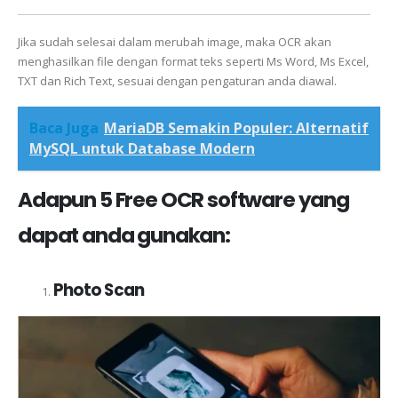
Jika sudah selesai dalam merubah image, maka OCR akan
menghasilkan file dengan format teks seperti Ms Word, Ms Excel,
TXT dan Rich Text, sesuai dengan pengaturan anda diawal.
Baca Juga
MariaDB Semakin Populer: Alternatif
MySQL untuk Database Modern
Adapun 5 Free OCR software yang
dapat anda gunakan:
Photo Scan