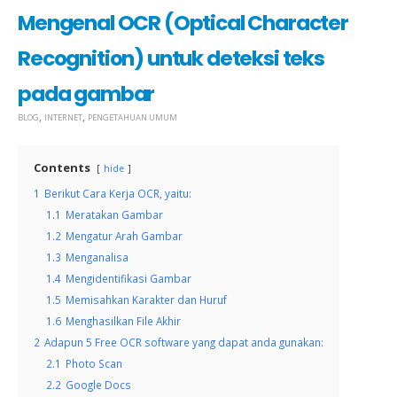
Mengenal OCR (Optical Character
Recognition) untuk deteksi teks
pada gambar
,
,
BLOG
INTERNET
PENGETAHUAN UMUM
Contents
hide
1
Berikut Cara Kerja OCR, yaitu:
1.1
Meratakan Gambar
1.2
Mengatur Arah Gambar
1.3
Menganalisa
1.4
Mengidentifikasi Gambar
1.5
Memisahkan Karakter dan Huruf
1.6
Menghasilkan File Akhir
2
Adapun 5 Free OCR software yang dapat anda gunakan:
2.1
Photo Scan
2.2
Google Docs