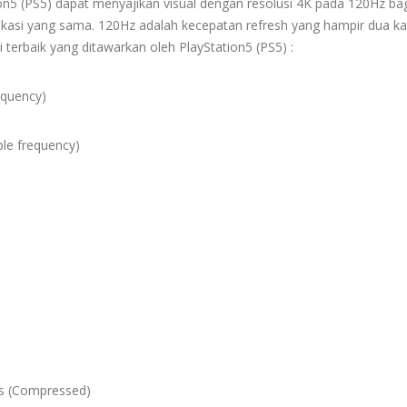
n5 (PS5) dapat menyajikan visual dengan resolusi 4K pada 120Hz ba
asi yang sama. 120Hz adalah kecepatan refresh yang hampir dua kali
i terbaik yang ditawarkan oleh PlayStation5 (PS5) :
equency)
le frequency)
/s (Compressed)