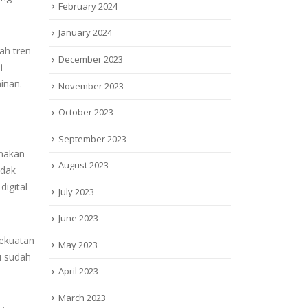
February 2024
January 2024
ah tren
December 2023
i
inan.
November 2023
October 2023
September 2023
nakan
August 2023
idak
digital
July 2023
June 2023
kekuatan
May 2023
i sudah
April 2023
March 2023