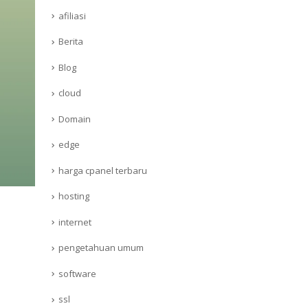
afiliasi
Berita
Blog
cloud
Domain
edge
harga cpanel terbaru
hosting
internet
pengetahuan umum
software
ssl