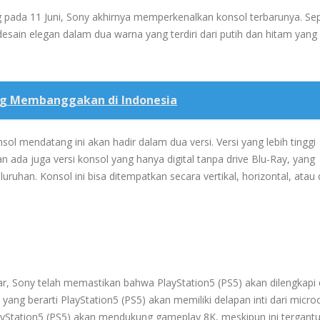
pada 11 Juni, Sony akhirnya memperkenalkan konsol terbarunya. Sep
esain elegan dalam dua warna yang terdiri dari putih dan hitam yang s
ng Membanggakan di Indonesia
ol mendatang ini akan hadir dalam dua versi. Versi yang lebih tinggi
 ada juga versi konsol yang hanya digital tanpa drive Blu-Ray, yang
ruhan. Konsol ini bisa ditempatkan secara vertikal, horizontal, atau
, Sony telah memastikan bahwa PlayStation5 (PS5) akan dilengkapi
ang berarti PlayStation5 (PS5) akan memiliki delapan inti dari micro
ayStation5 (PS5) akan mendukung gameplay 8K, meskipun ini tergant