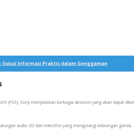
: Solusi Informasi Praktis dalam Genggaman
5
5 (PS5), Sony menjelaskan berbagai aksesori yang akan dapat dibel
ukungan audio 3D dan mikrofon yang mengurangi kebisingan ganda.