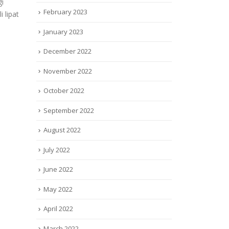
gi
February 2023
 lipat
January 2023
December 2022
November 2022
October 2022
September 2022
August 2022
July 2022
June 2022
May 2022
April 2022
March 2022