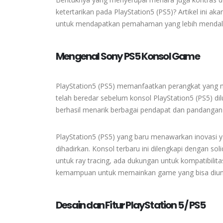
ketertarikan pada PlayStation5 (PS5)? Artikel ini ak
untuk mendapatkan pemahaman yang lebih menda
Mengenal Sony PS5 Konsol Game
PlayStation5 (PS5) memanfaatkan perangkat yang mun
telah beredar sebelum konsol PlayStation5 (PS5) di
berhasil menarik berbagai pendapat dan pandangan
PlayStation5 (PS5) yang baru menawarkan inovasi 
dihadirkan. Konsol terbaru ini dilengkapi dengan so
untuk ray tracing, ada dukungan untuk kompatibilit
kemampuan untuk memainkan game yang bisa diund
Desain dan Fitur PlayStation 5 / PS5