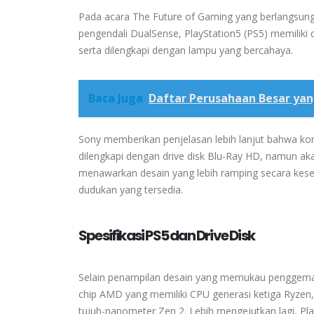
Pada acara The Future of Gaming yang berlangsung 
pengendali DualSense, PlayStation5 (PS5) memiliki d
serta dilengkapi dengan lampu yang bercahaya.
Baca Juga
Daftar Perusahaan Besar ya
Sony memberikan penjelasan lebih lanjut bahwa kons
dilengkapi dengan drive disk Blu-Ray HD, namun akan
menawarkan desain yang lebih ramping secara keselu
dudukan yang tersedia.
Spesifikasi PS5 dan Drive Disk
Selain penampilan desain yang memukau penggemar
chip AMD yang memiliki CPU generasi ketiga Ryzen, y
tujuh-nanometer Zen 2. Lebih mengejutkan lagi, Pl