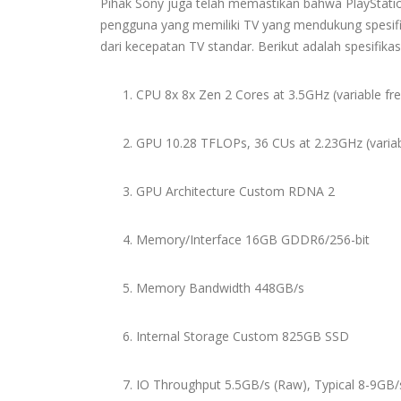
Pihak Sony juga telah memastikan bahwa PlayStatio
pengguna yang memiliki TV yang mendukung spesifik
dari kecepatan TV standar. Berikut adalah spesifikas
CPU 8x 8x Zen 2 Cores at 3.5GHz (variable fr
GPU 10.28 TFLOPs, 36 CUs at 2.23GHz (variab
GPU Architecture Custom RDNA 2
Memory/Interface 16GB GDDR6/256-bit
Memory Bandwidth 448GB/s
Internal Storage Custom 825GB SSD
IO Throughput 5.5GB/s (Raw), Typical 8-9GB