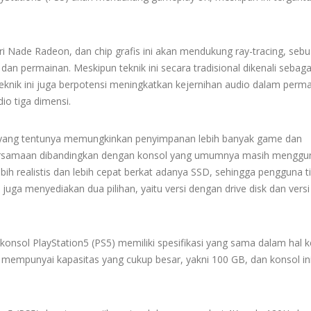
i Nade Radeon, dan chip grafis ini akan mendukung ray-tracing, sebu
dan permainan. Meskipun teknik ini secara tradisional dikenali sebaga
ik ini juga berpotensi meningkatkan kejernihan audio dalam perma
o tiga dimensi.
, yang tentunya memungkinkan penyimpanan lebih banyak game dan
bersamaan dibandingkan dengan konsol yang umumnya masih menggu
ih realistis dan lebih cepat berkat adanya SSD, sehingga pengguna t
uga menyediakan dua pilihan, yaitu versi dengan drive disk dan versi 
konsol PlayStation5 (PS5) memiliki spesifikasi yang sama dalam hal 
5) mempunyai kapasitas yang cukup besar, yakni 100 GB, dan konsol in