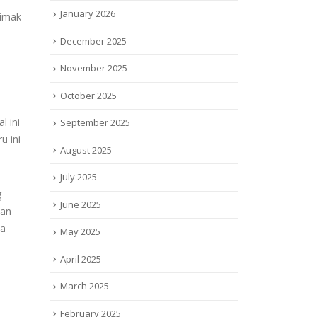
January 2026
simak
December 2025
November 2025
October 2025
l ini
September 2025
u ini
August 2025
July 2025
g
June 2025
kan
ta
May 2025
April 2025
March 2025
February 2025