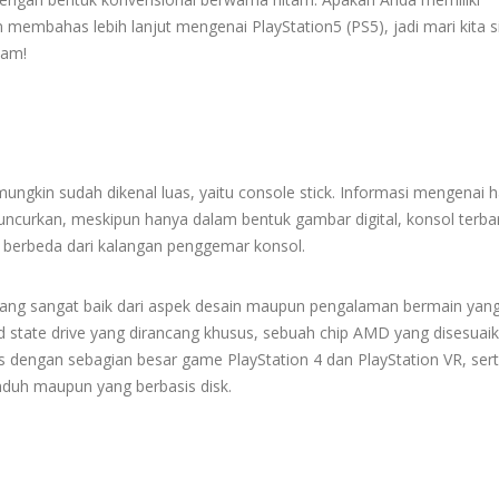
an membahas lebih lanjut mengenai PlayStation5 (PS5), jadi mari kita 
lam!
gkin sudah dikenal luas, yaitu console stick. Informasi mengenai ha
luncurkan, meskipun hanya dalam bentuk gambar digital, konsol terbar
 berbeda dari kalangan penggemar konsol.
yang sangat baik dari aspek desain maupun pengalaman bermain yan
lid state drive yang dirancang khusus, sebuah chip AMD yang disesuai
as dengan sebagian besar game PlayStation 4 dan PlayStation VR, ser
uh maupun yang berbasis disk.