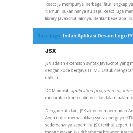
React JS mempunyai berbagai fitur lengkap 
Namun, bukan hanya itu saja. React juga memi
library JavaScript lainnya. Berikut beberapa fi
Baca Juga
Inilah Aplikasi Desain Logo P
JSX
JSX adalah extension syntax JavaScript yan
dengan kode bergaya HTML. Untuk mengetahui 
dahulu.
DOM adalah
application programming inte
menambah konten dinamis ke dalam halaman
Dengan kata lain, JSX akan mempermudah An
Anda untuk memasukkan syntax bergaya HTM
sederhananya seperti ini: JSX terlihat seperti H
menggunakan JSX di berbagai browser. Karen