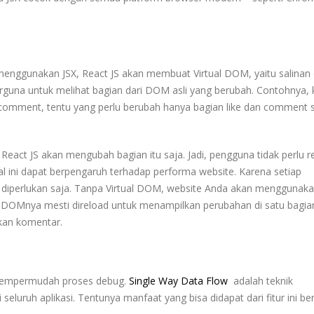
ggunakan JSX, React JS akan membuat Virtual DOM, yaitu salinan 
rguna untuk melihat bagian dari DOM asli yang berubah. Contohnya, 
comment, tentu yang perlu berubah hanya bagian like dan comment s
eact JS akan mengubah bagian itu saja. Jadi, pengguna tidak perlu r
l ini dapat berpengaruh terhadap performa website. Karena setiap
 diperlukan saja. Tanpa Virtual DOM, website Anda akan menggunak
DOMnya mesti direload untuk menampilkan perubahan di satu bagia
kan komentar.
empermudah
proses
debug.
Single Way Data Flow
adalah
teknik
i
seluruh
aplikasi.
Tentunya
manfaat
yang
bisa
didapat
dari
fitur
ini
be