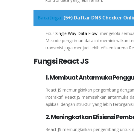
kontrol
data
yang
lebih
aman.
Baca Juga
(5+) Daftar DNS Checker Onli
Fitur
Single Way Data Flow
mengelola
semu
Metode
pengiriman
data
ini
meminimalkan
te
transmisi
juga
menjadi
lebih
efisien
karena
Re
Fungsi React JS
1. Membuat Antarmuka Penggu
React
JS
memungkinkan
pengembang
denga
interaktif.
React
JS
memisahkan
antarmuka
d
aplikasi
dengan
struktur
yang
lebih
terorganisi
2. Meningkatkan Efisiensi Pemb
React JS memungkinkan pengembang untuk mem