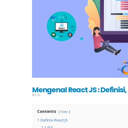
Mengenal React JS : Definisi
BLOG
Contents
hide
1
Definisi React JS
1.1
JSX