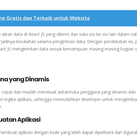
ne Gratis dan Terbaik untuk Website
a
aliran
data
di
React
JS
yang
dikirim
dari
satu
sisi
ke
sisi
lain
dalam
sa
rjadinya
kesalahan
selama
pengiriman
data.
Dengan
pendekatan
ini,
act
JS
mengirimkan
data
sesuai
kemampuan
masing-masing
bagian
s
na yang Dinamis
n
cepat
dan
mudah
membuat
antarmuka
pengguna
yang
dinamis
dan
an
logika
aplikasi,
sehingga
memudahkan
developer
untuk
mengemba
r.
uatan Aplikasi
buat aplikasi dengan kode yang lebih dapat dipelihara dan diguna