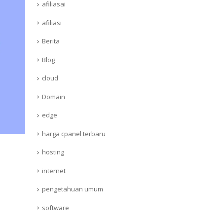
afiliasai
afiliasi
Berita
Blog
cloud
Domain
edge
harga cpanel terbaru
hosting
internet
pengetahuan umum
software