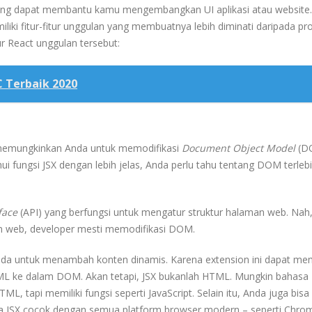
yang dapat membantu kamu mengembangkan UI aplikasi atau website.
liki fitur-fitur unggulan yang membuatnya lebih diminati daripada p
tur React unggulan tersebut:
C Terbaik 2020
g memungkinkan Anda untuk memodifikasi
Document Object Model
(D
fungsi JSX dengan lebih jelas, Anda perlu tahu tentang DOM terleb
rface
(API) yang berfungsi untuk mengatur struktur halaman web. Nah
 web, developer mesti memodifikasi DOM.
da untuk menambah konten dinamis. Karena extension ini dapat m
L ke dalam DOM. Akan tetapi, JSX bukanlah HTML. Mungkin bahasa
TML, tapi memiliki fungsi seperti JavaScript. Selain itu, Anda juga bisa
a JSX cocok dengan semua platform browser modern – seperti Chro