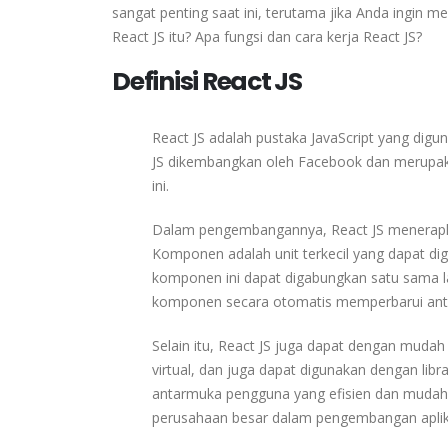
sangat penting saat ini, terutama jika Anda ingin m
React JS itu? Apa fungsi dan cara kerja React JS?
Definisi React JS
React
JS
adalah
pustaka
JavaScript
yang
digu
n
JS
dikembangkan
oleh
Facebook
dan
merupa
ini.
Dalam
pengembangannya,
React
JS
menerap
Komponen
adalah
unit
terkecil
yang
dapat
di
komponen
ini
dapat
digabungkan
satu
sama
komponen
secara
otomatis
memperbarui
an
Selain
itu,
React
JS
juga
dapat
dengan
mudah
virtual,
dan
juga
dapat
digunakan
dengan
libr
antarmuka
pengguna
yang
efisien
dan
mudah
perusahaan
besar
dalam
pengembangan
apli