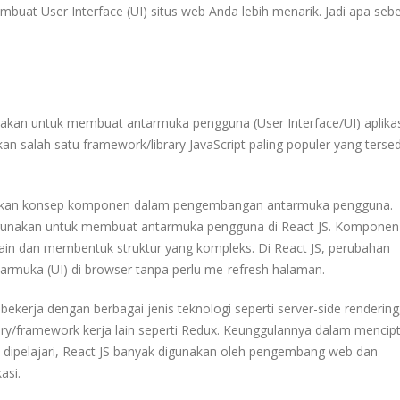
embuat User Interface (UI) situs web Anda lebih menarik. Jadi apa se
akan
untuk
membuat
antarmuka
pengguna
(User Interface/
UI)
aplikas
kan
salah
satu
framework/library
JavaScript
paling
populer
yang
tersed
kan
konsep
komponen
dalam
pengembangan
antarmuka
pengguna.
gunakan
untuk
membuat
antarmuka
pengguna
di
React
JS.
Komponen
lain
dan
membentuk
struktur
yang
kompleks.
Di
React
JS,
perubahan
tarmuka
(UI)
di
browser
tanpa
perlu
me-refresh
halaman.
bekerja
dengan
berbagai
jenis
teknologi
seperti
server-side rendering
ary/framework
kerja
lain
seperti
Redux.
Keunggulannya
dalam
mencip
dipelajari,
React
JS
banyak
digunakan
oleh
pengembang
web
dan
kasi.