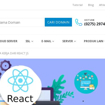
Tutorial
Blog
Afili
HOTLINE
(0275) 2974
OUD SERVER
SSL
E-MAIL
SERVER
PRODUK LAIN
 KERJA DARI REACT JS