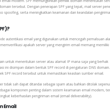
stem email modern. SPF memungkinkan pemilik domain menentukan ser
omain tersebut. Dengan penerapan SPF yang tepat, mail server pen
siko spoofing, serta meningkatkan keamanan dan keandalan pengirima
PF)?
ode autentikasi email yang digunakan untuk mencegah pemalsuan al
a memverifikasi apakah server yang mengirim email memang memiliki 
in untuk menentukan server atau alamat IP mana saja yang berhak
si ini disimpan dalam bentuk SPF record di pengaturan DNS domain.
ek SPF record tersebut untuk memastikan keaslian sumber email.
ver tidak sah dapat ditandai sebagai spam atau bahkan ditolak sepen
F sebagai komponen penting dalam sistem keamanan email modern, t
kat keberhasilan pengiriman email (email deliverability).
n Email