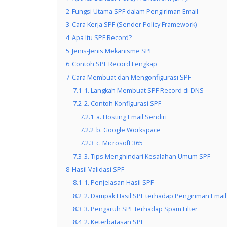
2
Fungsi Utama SPF dalam Pengiriman Email
3
Cara Kerja SPF (Sender Policy Framework)
4
Apa Itu SPF Record?
5
Jenis-Jenis Mekanisme SPF
6
Contoh SPF Record Lengkap
7
Cara Membuat dan Mengonfigurasi SPF
7.1
1. Langkah Membuat SPF Record di DNS
7.2
2. Contoh Konfigurasi SPF
7.2.1
a. Hosting Email Sendiri
7.2.2
b. Google Workspace
7.2.3
c. Microsoft 365
7.3
3. Tips Menghindari Kesalahan Umum SPF
8
Hasil Validasi SPF
8.1
1. Penjelasan Hasil SPF
8.2
2. Dampak Hasil SPF terhadap Pengiriman Email
8.3
3. Pengaruh SPF terhadap Spam Filter
8.4
2. Keterbatasan SPF