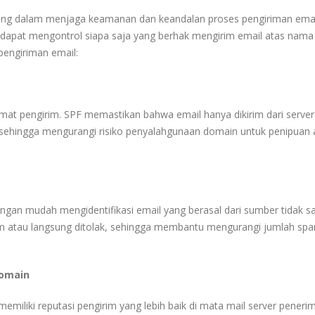
ting dalam menjaga keamanan dan keandalan proses pengiriman emai
 dapat mengontrol siapa saja yang berhak mengirim email atas nam
pengiriman email:
t pengirim. SPF memastikan bahwa email hanya dikirim dari server
n, sehingga mengurangi risiko penyalahgunaan domain untuk penipuan 
gan mudah mengidentifikasi email yang berasal dari sumber tidak sa
am atau langsung ditolak, sehingga membantu mengurangi jumlah sp
Domain
liki reputasi pengirim yang lebih baik di mata mail server penerim