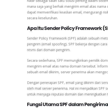
hadir sebagai salah satu solusi penting dalam si
mana saja yang berhak mengirim email atas nama d
dapat memverifikasi keaslian email, mengurangi ri
secara keseluruhan.
Apa Itu Sender Policy Framework (S
Sender Policy Framework (SPF) adalah sebuah met
pengirim (email spoofing). SPF bekerja dengan car
resmi dari domain pengirim.
Secara sederhana, SPF memungkinkan pemilik doma
mengirim email atas nama domain tersebut. Informa
sebuah email dikirim, server penerima akan mengec
Dengan penerapan SPF, email yang dikirim dari ser
oleh mail server penerima. Hal ini menjadikan SP
untuk menjaga reputasi domain dan meningkatkan ting
Fungsi Utama SPF dalam Pengirima