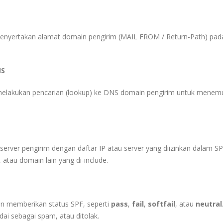
 menyertakan alamat domain pengirim (MAIL FROM / Return-Path) pad
NS
n melakukan pencarian (lookup) ke DNS domain pengirim untuk mene
erver pengirim dengan daftar IP atau server yang diizinkan dalam S
, atau domain lain yang di-include.
an memberikan status SPF, seperti
pass
,
fail
,
softfail
, atau
neutral
dai sebagai spam, atau ditolak.