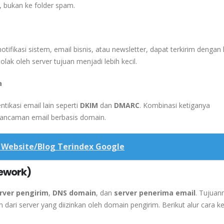
, bukan ke folder spam.
fikasi sistem, email bisnis, atau newsletter, dapat terkirim dengan 
tolak oleh server tujuan menjadi lebih kecil.
a
tikasi email lain seperti
DKIM
dan
DMARC
. Kombinasi ketiganya
 ancaman email berbasis domain.
 Website/Blog Terindex Google
mework)
rver pengirim
,
DNS domain
, dan
server penerima email
. Tujuan
dari server yang diizinkan oleh domain pengirim. Berikut alur cara k