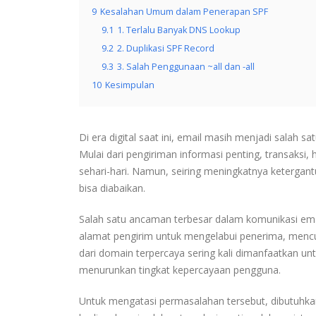
9
Kesalahan Umum dalam Penerapan SPF
9.1
1. Terlalu Banyak DNS Lookup
9.2
2. Duplikasi SPF Record
9.3
3. Salah Penggunaan ~all dan -all
10
Kesimpulan
Di era digital saat ini, email masih menjadi salah 
Mulai dari pengiriman informasi penting, transaksi,
sehari-hari. Namun, seiring meningkatnya keterga
bisa diabaikan.
Salah satu ancaman terbesar dalam komunikasi em
alamat pengirim untuk mengelabui penerima, mencur
dari domain terpercaya sering kali dimanfaatkan un
menurunkan tingkat kepercayaan pengguna.
Untuk mengatasi permasalahan tersebut, dibutuhkan