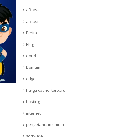
afiliasai
afiliasi
Berita
Blog
cloud
Domain
edge
harga cpanel terbaru
hosting
internet
pengetahuan umum
software