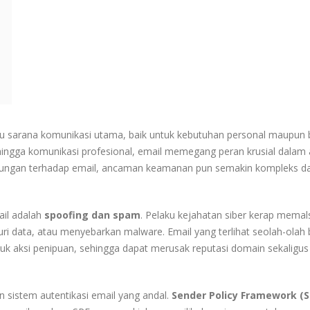
satu sarana komunikasi utama, baik untuk kebutuhan personal maupun b
 hingga komunikasi profesional, email memegang peran krusial dalam a
ntungan terhadap email, ancaman keamanan pun semakin kompleks da
ail adalah
spoofing dan spam
. Pelaku kejahatan siber kerap mema
i data, atau menyebarkan malware. Email yang terlihat seolah-olah 
tuk aksi penipuan, sehingga dapat merusak reputasi domain sekaligus
 sistem autentikasi email yang andal.
Sender Policy Framework (S