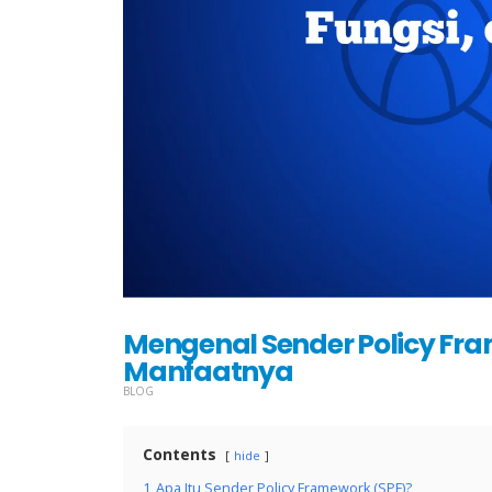
Mengenal Sender Policy Fram
Manfaatnya
BLOG
Contents
hide
1
Apa Itu Sender Policy Framework (SPF)?