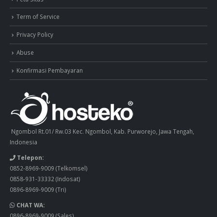
Term of Service
Privacy Policy
Abuse
Konfirmasi Pembayaran
Ngombol Rt.01/ Rw.03 Kec. Ngombol, Kab. Purworejo, Jawa Tengah,
Indonesia
Telepon:
0852-8969-9009
(Telkomsel)
0858-931-33332
(Indosat)
0896-8969-9009
(Tri)
CHAT WA:
0896-8969-9009
(Sales)