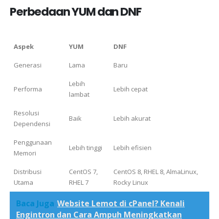
Perbedaan YUM dan DNF
Aspek
YUM
DNF
Generasi
Lama
Baru
Lebih
Performa
Lebih cepat
lambat
Resolusi
Baik
Lebih akurat
Dependensi
Penggunaan
Lebih tinggi
Lebih efisien
Memori
Distribusi
CentOS 7,
CentOS 8, RHEL 8, AlmaLinux,
Utama
RHEL 7
Rocky Linux
Baca Juga
Website Lemot di cPanel? Kenali
Engintron dan Cara Ampuh Meningkatkan