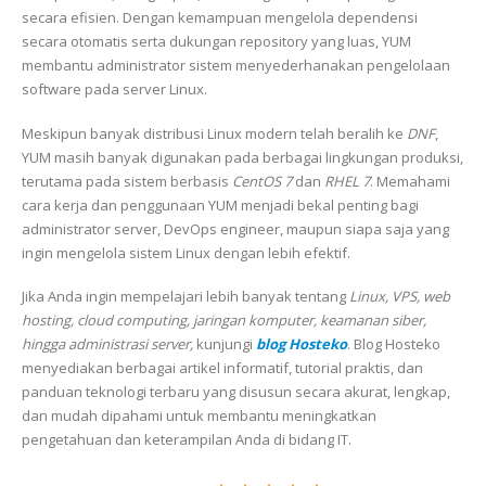
secara efisien. Dengan kemampuan mengelola dependensi
secara otomatis serta dukungan repository yang luas, YUM
membantu administrator sistem menyederhanakan pengelolaan
software pada server Linux.
Meskipun banyak distribusi Linux modern telah beralih ke
DNF
,
YUM masih banyak digunakan pada berbagai lingkungan produksi,
terutama pada sistem berbasis
CentOS 7
dan
RHEL 7
. Memahami
cara kerja dan penggunaan YUM menjadi bekal penting bagi
administrator server, DevOps engineer, maupun siapa saja yang
ingin mengelola sistem Linux dengan lebih efektif.
Jika Anda ingin mempelajari lebih banyak tentang
Linux, VPS, web
hosting, cloud computing, jaringan komputer, keamanan siber,
hingga administrasi server,
kunjungi
blog Hosteko
. Blog Hosteko
menyediakan berbagai artikel informatif, tutorial praktis, dan
panduan teknologi terbaru yang disusun secara akurat, lengkap,
dan mudah dipahami untuk membantu meningkatkan
pengetahuan dan keterampilan Anda di bidang IT.