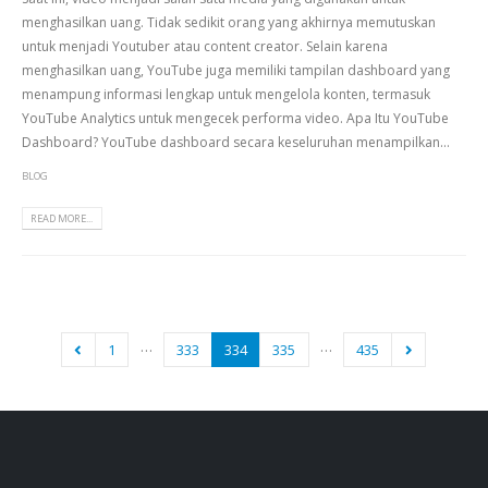
menghasilkan uang. Tidak sedikit orang yang akhirnya memutuskan
untuk menjadi Youtuber atau content creator. Selain karena
menghasilkan uang, YouTube juga memiliki tampilan dashboard yang
menampung informasi lengkap untuk mengelola konten, termasuk
YouTube Analytics untuk mengecek performa video. Apa Itu YouTube
Dashboard? YouTube dashboard secara keseluruhan menampilkan...
BLOG
READ MORE...
…
…
1
333
334
335
435