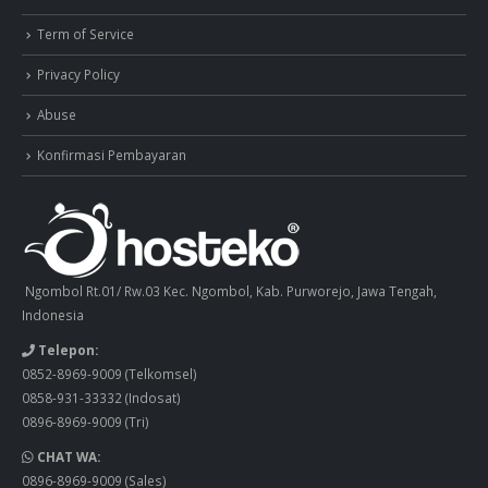
Term of Service
Privacy Policy
Abuse
Konfirmasi Pembayaran
Ngombol Rt.01/ Rw.03 Kec. Ngombol, Kab. Purworejo, Jawa Tengah,
Indonesia
Telepon:
0852-8969-9009
(Telkomsel)
0858-931-33332
(Indosat)
0896-8969-9009
(Tri)
CHAT WA:
0896-8969-9009
(Sales)