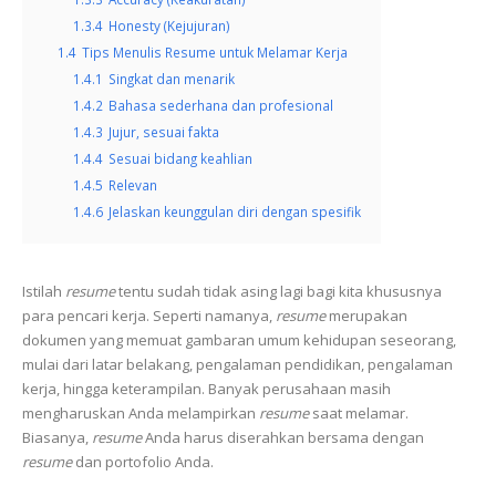
1.3.4
Honesty (Kejujuran)
1.4
Tips Menulis Resume untuk Melamar Kerja
1.4.1
Singkat dan menarik
1.4.2
Bahasa sederhana dan profesional
1.4.3
Jujur, sesuai fakta
1.4.4
Sesuai bidang keahlian
1.4.5
Relevan
1.4.6
‍Jelaskan keunggulan diri dengan spesifik
Istilah
resume
tentu sudah tidak asing lagi bagi kita khususnya
para pencari kerja. Seperti namanya,
resume
merupakan
dokumen yang memuat gambaran umum kehidupan seseorang,
mulai dari latar belakang, pengalaman pendidikan, pengalaman
kerja, hingga keterampilan. Banyak perusahaan masih
mengharuskan Anda melampirkan
resume
saat melamar.
Biasanya,
resume
Anda harus diserahkan bersama dengan
resume
dan portofolio Anda.