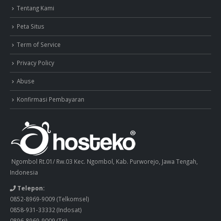
Tentang Kami
Peta Situs
Term of Service
Privacy Policy
Abuse
Konfirmasi Pembayaran
Ngombol Rt.01/ Rw.03 Kec. Ngombol, Kab. Purworejo, Jawa Tengah,
Indonesia
Telepon:
0852-8969-9009
(Telkomsel)
0858-931-33332
(Indosat)
0896-8969-9009
(Tri)