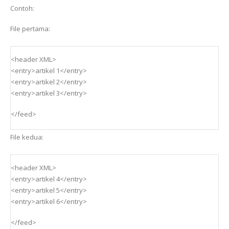
Contoh:
File pertama:
<header XML>
<entry>artikel 1</entry>
<entry>artikel 2</entry>
<entry>artikel 3</entry>
</feed>
File kedua:
<header XML>
<entry>artikel 4</entry>
<entry>artikel 5</entry>
<entry>artikel 6</entry>
</feed>