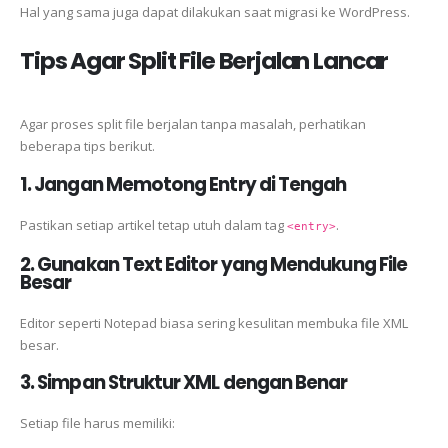
Hal yang sama juga dapat dilakukan saat migrasi ke WordPress.
Tips Agar Split File Berjalan Lancar
Agar proses split file berjalan tanpa masalah, perhatikan
beberapa tips berikut.
1. Jangan Memotong Entry di Tengah
Pastikan setiap artikel tetap utuh dalam tag
.
<entry>
2. Gunakan Text Editor yang Mendukung File
Besar
Editor seperti Notepad biasa sering kesulitan membuka file XML
besar.
3. Simpan Struktur XML dengan Benar
Setiap file harus memiliki: