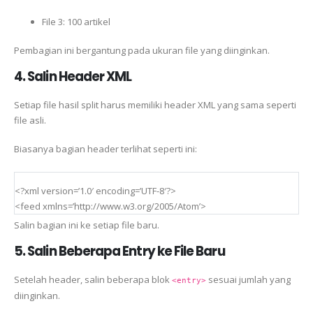
File 3: 100 artikel
Pembagian ini bergantung pada ukuran file yang diinginkan.
4. Salin Header XML
Setiap file hasil split harus memiliki header XML yang sama seperti
file asli.
Biasanya bagian header terlihat seperti ini:
<?xml version=’1.0′ encoding=’UTF-8′?>
<feed xmlns=’http://www.w3.org/2005/Atom’>
Salin bagian ini ke setiap file baru.
5. Salin Beberapa Entry ke File Baru
Setelah header, salin beberapa blok
sesuai jumlah yang
<entry>
diinginkan.