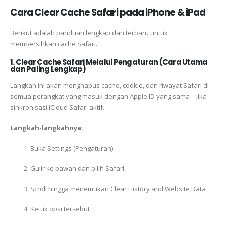
Cara Clear Cache Safari pada iPhone & iPad
Berikut adalah panduan lengkap dan terbaru untuk
membersihkan cache Safari.
1. Clear Cache Safari Melalui Pengaturan (Cara Utama
dan Paling Lengkap)
Langkah ini akan menghapus cache, cookie, dan riwayat Safari di
semua perangkat yang masuk dengan Apple ID yang sama – jika
sinkronisasi iCloud Safari aktif.
Langkah-langkahnya:
Buka Settings (Pengaturan)
Gulir ke bawah dan pilih Safari
Scroll hingga menemukan Clear History and Website Data
Ketuk opsi tersebut