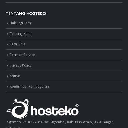
TENTANG HOSTEKO
Hubungi Kami
Tentang Kami
Peta Situs
Term of Service
Privacy Policy
Abuse
Konfirmasi Pembayaran
Ngombol Rt.01/ Rw.03 Kec. Ngombol, Kab. Purworejo, Jawa Tengah,