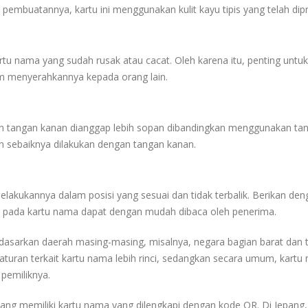
pembuatannya, kartu ini menggunakan kulit kayu tipis yang telah dipr
tu nama yang sudah rusak atau cacat. Oleh karena itu, penting untuk
m menyerahkannya kepada orang lain.
tangan kanan dianggap lebih sopan dibandingkan menggunakan tang
n sebaiknya dilakukan dengan tangan kanan.
akukannya dalam posisi yang sesuai dan tidak terbalik. Berikan den
at pada kartu nama dapat dengan mudah dibaca oleh penerima.
asarkan daerah masing-masing, misalnya, negara bagian barat dan 
g, aturan terkait kartu nama lebih rinci, sedangkan secara umum, kart
 pemiliknya.
pang memiliki kartu nama yang dilengkapi dengan kode QR. Di Jepang