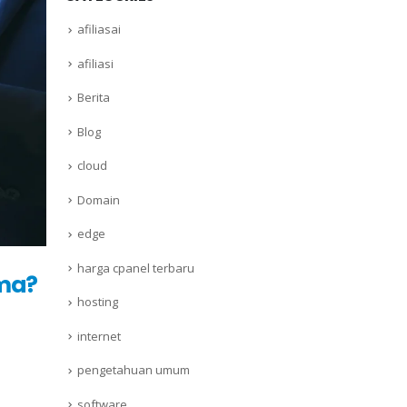
afiliasai
afiliasi
Berita
Blog
cloud
Domain
edge
harga cpanel terbaru
ma?
hosting
internet
pengetahuan umum
software