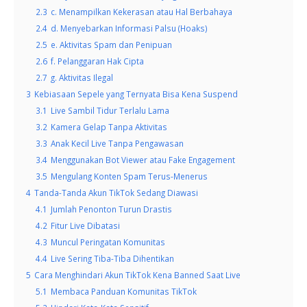
2.3
c. Menampilkan Kekerasan atau Hal Berbahaya
2.4
d. Menyebarkan Informasi Palsu (Hoaks)
2.5
e. Aktivitas Spam dan Penipuan
2.6
f. Pelanggaran Hak Cipta
2.7
g. Aktivitas Ilegal
3
Kebiasaan Sepele yang Ternyata Bisa Kena Suspend
3.1
Live Sambil Tidur Terlalu Lama
3.2
Kamera Gelap Tanpa Aktivitas
3.3
Anak Kecil Live Tanpa Pengawasan
3.4
Menggunakan Bot Viewer atau Fake Engagement
3.5
Mengulang Konten Spam Terus-Menerus
4
Tanda-Tanda Akun TikTok Sedang Diawasi
4.1
Jumlah Penonton Turun Drastis
4.2
Fitur Live Dibatasi
4.3
Muncul Peringatan Komunitas
4.4
Live Sering Tiba-Tiba Dihentikan
5
Cara Menghindari Akun TikTok Kena Banned Saat Live
5.1
Membaca Panduan Komunitas TikTok