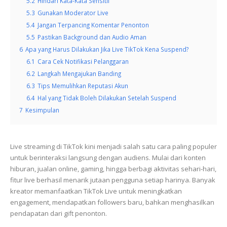
5.2
Hindari Kata-Kata Sensitif
5.3
Gunakan Moderator Live
5.4
Jangan Terpancing Komentar Penonton
5.5
Pastikan Background dan Audio Aman
6
Apa yang Harus Dilakukan Jika Live TikTok Kena Suspend?
6.1
Cara Cek Notifikasi Pelanggaran
6.2
Langkah Mengajukan Banding
6.3
Tips Memulihkan Reputasi Akun
6.4
Hal yang Tidak Boleh Dilakukan Setelah Suspend
7
Kesimpulan
Live streaming di TikTok kini menjadi salah satu cara paling populer
untuk berinteraksi langsung dengan audiens. Mulai dari konten
hiburan, jualan online, gaming, hingga berbagi aktivitas sehari-hari,
fitur live berhasil menarik jutaan pengguna setiap harinya. Banyak
kreator memanfaatkan TikTok Live untuk meningkatkan
engagement, mendapatkan followers baru, bahkan menghasilkan
pendapatan dari gift penonton.