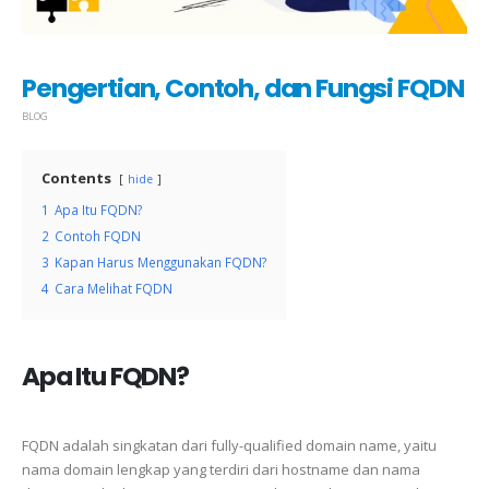
Pengertian, Contoh, dan Fungsi FQDN
BLOG
Contents
hide
1
Apa Itu FQDN?
2
Contoh FQDN
3
Kapan Harus Menggunakan FQDN?
4
Cara Melihat FQDN
Apa Itu FQDN?
FQDN adalah singkatan dari fully-qualified domain name, yaitu
nama domain lengkap yang terdiri dari hostname dan nama