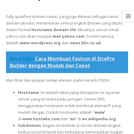
Fully qualified domain name, yang juga dikenal sebagai nama
domain absolut, menentukan semua tingkat domain yang ditulis
dalam format
hostname.domain.tld.
Misalnya, server email
yahoo.com akan menjadi
mail.yahoo.com
. Contoh lainnya
adalah
www.wordpress.org
dan
news.bbc.co.uk
.
Baca Juga
Cara Membuat Favicon di SitePro
Builder dengan Mudah dan Cepat
Mari lihat dan pelajari setiap elemen pada hierarki FQDN :
Hostname
. Ini adalah label yang ditetapkan ke layanan
server yang tersedia pada jaringan. Server DNS
menggunakan hostname untuk membuat alamat IP yang
mudah diingat. Contoh hostname adalah “
www
”
di
www.hosteko.com
dan “
en
” di
en.wikipedia.org
.
Subdomain
. Bagian ini terletak di sisi kiri domain tingkat
kedua (second-level) dan terkadang menunjukkan bagian