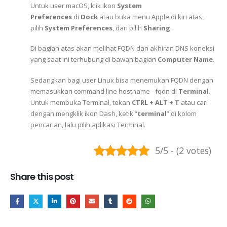
Untuk user macOS, klik ikon
System
Preferences
di
Dock
atau buka menu Apple di kiri atas,
pilih
System Preferences
, dan pilih
Sharing
.
Di bagian atas akan melihat FQDN dan akhiran DNS koneksi
yang saat ini terhubung di bawah bagian
Computer Name
.
Sedangkan bagi user Linux bisa menemukan FQDN dengan
memasukkan command line hostname –fqdn di
Terminal
.
Untuk membuka Terminal, tekan
CTRL + ALT + T
atau cari
dengan mengklik ikon Dash, ketik “
terminal
” di kolom
pencarian, lalu pilih aplikasi Terminal.
5/5 - (2 votes)
Share this post