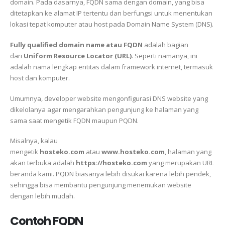
domain. Pada dasarnya, FQDN sama dengan domain, yang bisa
ditetapkan ke alamat IP tertentu dan berfungsi untuk menentukan
lokasi tepat komputer atau host pada Domain Name System (DNS).
Fully qualified domain name atau FQDN
adalah bagian
dari
Uniform Resource Locator (URL)
. Seperti namanya, ini
adalah nama lengkap entitas dalam framework internet, termasuk
host dan komputer.
Umumnya, developer website mengonfigurasi DNS website yang
dikelolanya agar mengarahkan pengunjung ke halaman yang
sama saat mengetik FQDN maupun PQDN.
Misalnya, kalau
mengetik
hosteko.com
atau
www.hosteko.com
, halaman yang
akan terbuka adalah
https://hosteko.com
yang merupakan URL
beranda kami. PQDN biasanya lebih disukai karena lebih pendek,
sehingga bisa membantu pengunjung menemukan website
dengan lebih mudah.
Contoh FQDN