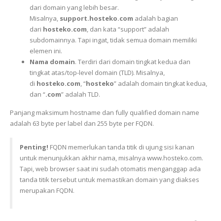
dari domain yang lebih besar.
Misalnya,
support.hosteko.com
adalah bagian
dari
hosteko.com
, dan kata “support” adalah
subdomainnya. Tapi ingat, tidak semua domain memiliki
elemen ini.
Nama domain
. Terdiri dari domain tingkat kedua dan
tingkat atas/top-level domain (TLD). Misalnya,
di
hosteko.com
, “
hosteko
” adalah domain tingkat kedua,
dan “
.com
” adalah TLD.
Panjang maksimum hostname dan fully qualified domain name
adalah 63 byte per label dan 255 byte per FQDN.
Penting!
FQDN memerlukan tanda titik di ujung sisi kanan
untuk menunjukkan akhir nama, misalnya www.hosteko.com.
Tapi, web browser saat ini sudah otomatis menganggap ada
tanda titik tersebut untuk memastikan domain yang diakses
merupakan FQDN.