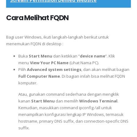
Cara Melihat FQDN
Bagi user Windows, ikuti langkah-langkah berikut untuk
menemukan FQDN di desktop :
Buka
Start Menu
dan ketikkan “
device name
“. Klik
menu
View Your PC Name
(Lihat Nama PC).
Pilih
Advanced system settings
, dan akan melihat bagian
Full Computer Name
. Di bagian inilah bisa melihat FQDN
komputer.
Atau, gunakan command sederhana dengan mengklik
kanan
Start Menu
dan memilih
Windows Terminal
.
Kemudian, masukkan command ipconfig /all untuk
menampilkan konfigurasi lengkap IP Windows, termasuk
hostname, primary DNS suffix, dan connection-specific DNS
suffix.