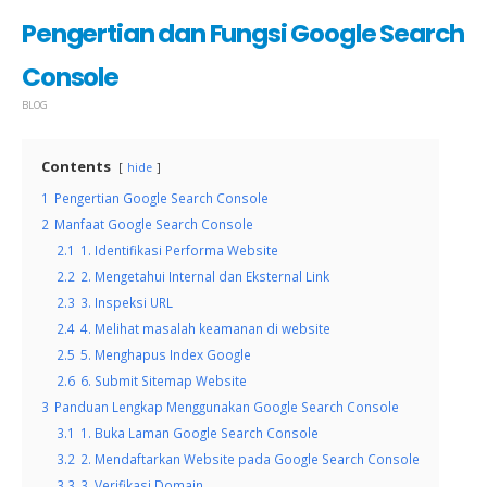
Pengertian dan Fungsi Google Search
Console
BLOG
Contents
hide
1
Pengertian Google Search Console
2
Manfaat Google Search Console
2.1
1. Identifikasi Performa Website
2.2
2. Mengetahui Internal dan Eksternal Link
2.3
3. Inspeksi URL
2.4
4. Melihat masalah keamanan di website
2.5
5. Menghapus Index Google
2.6
6. Submit Sitemap Website
3
Panduan Lengkap Menggunakan Google Search Console
3.1
1. Buka Laman Google Search Console
3.2
2. Mendaftarkan Website pada Google Search Console
3.3
3. Verifikasi Domain