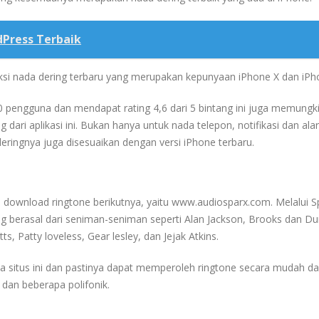
dPress Terbaik
i nada dering terbaru yang merupakan kepunyaan iPhone X dan iPh
00 pengguna dan mendapat rating 4,6 dari 5 bintang ini juga memungk
 dari aplikasi ini. Bukan hanya untuk nada telepon, notifikasi dan ala
deringnya juga disesuaikan dengan versi iPhone terbaru.
b download ringtone berikutnya, yaitu www.audiosparx.com. Melalui S
g berasal dari seniman-seniman seperti Alan Jackson, Brooks dan Du
s, Patty loveless, Gear lesley, dan Jejak Atkins.
a situs ini dan pastinya dapat memperoleh ringtone secara mudah dan
dan beberapa polifonik.