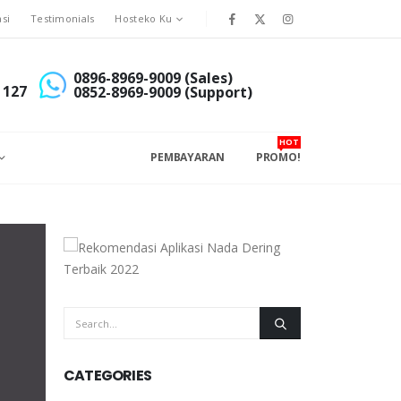
asi
Testimonials
Hosteko Ku
0896-8969-9009 (Sales)
 127
0852-8969-9009 (Support)
HOT
PEMBAYARAN
PROMO!
CATEGORIES