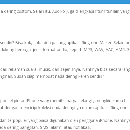
ering custom. Selain itu, Audiko juga dilengkapi fitur-fitur lain yan
endiri? Bisa kok, coba deh pasang aplikasi Ringtone Maker. Selain pr
 mendukung berbagai jenis format audio, seperti MP3, WAV, AAC, AMR, 
 dari rekaman suara, musik, dan sejenisnya. Nantinya bisa secara lan
nginan. Sudah siap membuat nada dering keren sendiri?
ponsel pintar iPhone yang memiliki harga selangit, mungkin kamu bis
 dengan mencicipi koleksi nada deringnya dalam aplikasi iRingtone.
ik dan terpopuler yang biasa digunakan oleh pengguna iPhone. Nantiny
a dering panggilan, SMS, alarm, atau notifikasi.