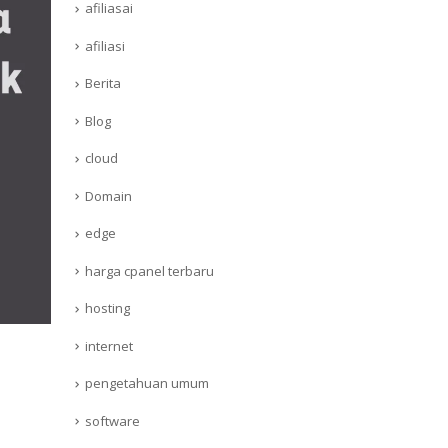
afiliasai
afiliasi
Berita
Blog
cloud
Domain
edge
harga cpanel terbaru
hosting
internet
pengetahuan umum
software