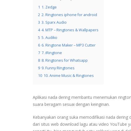
1
1. Zedge
2
2. Ringtones iphone for android
3
3. Sparx Audio
4
4. MTP – Ringtones & Wallpapers
5
5. Audiko
6
6. Ringtone Maker – MP3 Cutter
7
7. iRingtone
8
8. Ringtones for Whatsapp
9
9. Funny Ringtones
10
10. Anime Music & Ringtones
Aplikasi nada dering membantu menemukan ringtone
suara beragam sesuai dengan keinginan.
Kebanyakan orang suka memodifikasi nada dering di 
dari situs web download lagu atau video YouTube y