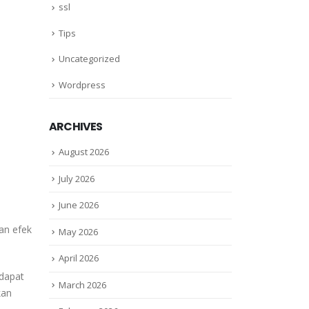
ssl
Tips
Uncategorized
Wordpress
ARCHIVES
August 2026
July 2026
June 2026
an efek
May 2026
April 2026
idapat
March 2026
kan