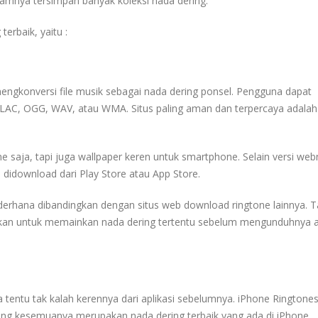
alamnya tersimpan banyak koleksi nada dering.
erbaik, yaitu :
gkonversi file musik sebagai nada dering ponsel. Pengguna dapat
AC, OGG, WAV, atau WMA. Situs paling aman dan terpercaya adalah
 saja, tapi juga wallpaper keren untuk smartphone. Selain versi web
 didownload dari Play Store atau App Store.
derhana dibandingkan dengan situs web download ringtone lainnya. 
hkan untuk memainkan nada dering tertentu sebelum mengunduhnya 
a tentu tak kalah kerennya dari aplikasi sebelumnya. iPhone Ringtones
ang kesemuanya merupakan nada dering terbaik yang ada di iPhone.