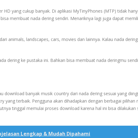
aper HD yang cukup banyak. Di aplikasi MyTinyPhones (MTP) tidak hany
 bisa membuat nada dering sendiri. Menariknya lagi juga dapat memil
 dari animals, landscapes, cars, movies dan lainnya. Kalau nada derin
a dering ke pustaka ini. Bahkan bisa membuat nada deringmu sendi
u download banyak musik country dari nada dering sesuai yang diing
try yang terbaik. Pengguna akan dihadapkan dengan berbagai piliha
jutnya tinggal memulai proses download karena hal ini bisa dilakukan
enjelasan Lengkap & Mudah Dipahami