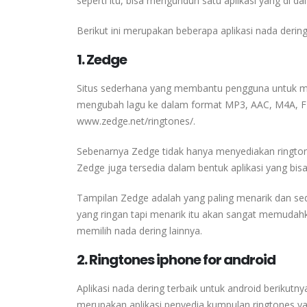
seperti itu, bisa mengunduh satu aplikasi yang di d
Berikut ini merupakan beberapa aplikasi nada dering t
1. Zedge
Situs sederhana yang membantu pengguna untuk men
mengubah lagu ke dalam format MP3, AAC, M4A, FL
www.zedge.net/ringtones/.
Sebenarnya Zedge tidak hanya menyediakan ringtone
Zedge juga tersedia dalam bentuk aplikasi yang bisa
Tampilan Zedge adalah yang paling menarik dan se
yang ringan tapi menarik itu akan sangat memuda
memilih nada dering lainnya.
2. Ringtones iphone for android
Aplikasi nada dering terbaik untuk android berikutny
merupakan aplikasi penyedia kumpulan ringtones y