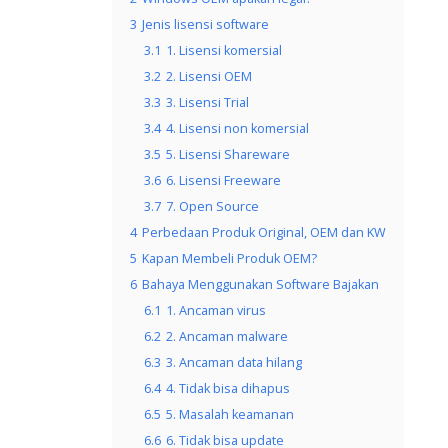
3
Jenis lisensi software
3.1
1. Lisensi komersial
3.2
2. Lisensi OEM
3.3
3. Lisensi Trial
3.4
4. Lisensi non komersial
3.5
5. Lisensi Shareware
3.6
6. Lisensi Freeware
3.7
7. Open Source
4
Perbedaan Produk Original, OEM dan KW
5
Kapan Membeli Produk OEM?
6
Bahaya Menggunakan Software Bajakan
6.1
1. Ancaman virus
6.2
2. Ancaman malware
6.3
3. Ancaman data hilang
6.4
4. Tidak bisa dihapus
6.5
5. Masalah keamanan
6.6
6. Tidak bisa update