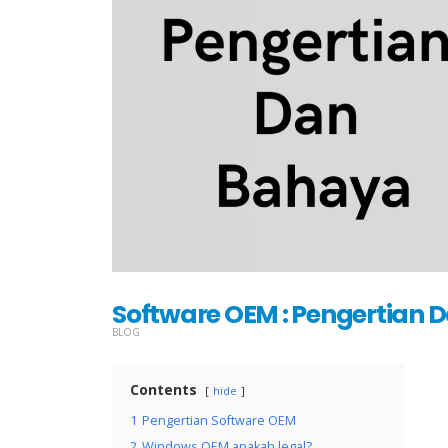
Software OEM : Pengertian
BLOG
Contents
hide
1
Pengertian Software OEM
2
Windows OEM apakah legal?