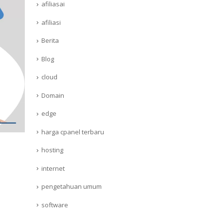
afiliasai
afiliasi
Berita
Blog
cloud
Domain
edge
harga cpanel terbaru
hosting
internet
pengetahuan umum
software