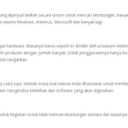
 yang diperjual belikan secara umum untuk mencari keuntungan. Bany
i seperti Windows, Antivirus, Microsoft dan banyak lagi.
n hardware. Biasanya lisensi seperti ini dimiliki oleh produsen elektr
i oleh produsen dengan jumlah banyak. Untuk penggunaannya hanya bi
indah tangankan.
 uji coba saja. Setelah masa trial selesai Anda diharuskan untuk membe
r user mengetahui kelebihan dari software yang akan digunakan.
n untuk kegiatan sosial tidak mencari keuntungan semata dan biasanya