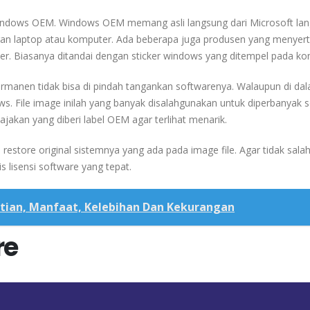
 Windows OEM. Windows OEM memang asli langsung dari Microsoft la
dengan laptop atau komputer. Ada beberapa juga produsen yang menyer
. Biasanya ditandai dengan sticker windows yang ditempel pada ko
ermanen tidak bisa di pindah tangankan softwarenya. Walaupun di da
ows. File image inilah yang banyak disalahgunakan untuk diperbanyak 
ajakan yang diberi label OEM agar terlihat menarik.
restore original sistemnya yang ada pada image file. Agar tidak sala
 lisensi software yang tepat.
rtian, Manfaat, Kelebihan Dan Kekurangan
re