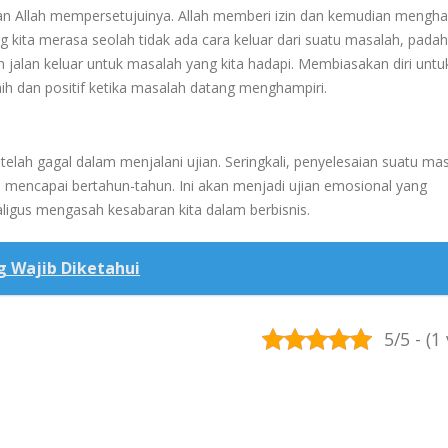
dan Allah mempersetujuinya.
Allah memberi izin dan kemudian mengha
 kita merasa seolah tidak ada cara keluar dari suatu masalah, padaha
 jalan keluar untuk masalah yang kita hadapi.
Membiasakan diri untu
nih dan positif ketika masalah datang menghampiri.
elah gagal dalam menjalani ujian.
Seringkali, penyelesaian suatu ma
a mencapai bertahun-tahun.
Ini akan menjadi ujian emosional yang
aligus mengasah kesabaran kita dalam berbisnis.
g Wajib Diketahui
5/5 - (1