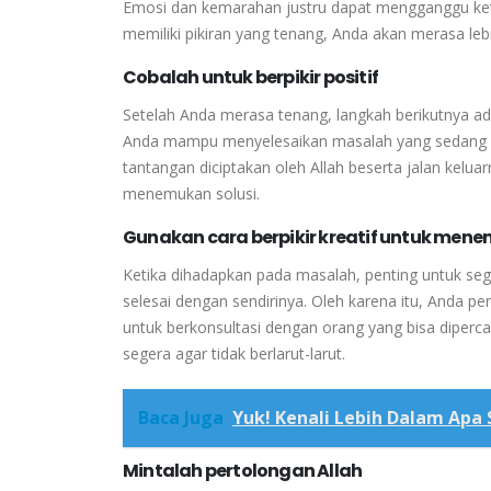
Emosi dan kemarahan justru dapat mengganggu ket
memiliki pikiran yang tenang, Anda akan merasa leb
Cobalah untuk berpikir positif
Setelah Anda merasa tenang, langkah berikutnya ada
Anda mampu menyelesaikan masalah yang sedang 
tantangan diciptakan oleh Allah beserta jalan kelua
menemukan solusi.
Gunakan cara berpikir kreatif untuk mene
Ketika dihadapkan pada masalah, penting untuk s
selesai dengan sendirinya.
Oleh karena itu, Anda pe
untuk berkonsultasi dengan orang yang bisa diperc
segera agar tidak berlarut-larut.
Baca Juga
Yuk! Kenali Lebih Dalam Apa S
Mintalah pertolongan Allah