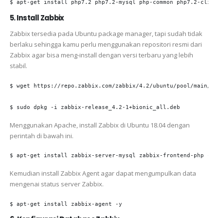
$ apt-get install php7.2 php7.2-mysql php-common php7.2-cli p
5. Install Zabbix
Zabbix tersedia pada Ubuntu package manager, tapi sudah tidak
berlaku sehingga kamu perlu menggunakan repositori resmi dari
Zabbix agar bisa meng-install dengan versi terbaru yang lebih
stabil.
$ wget https://repo.zabbix.com/zabbix/4.2/ubuntu/pool/main/z/
$ sudo dpkg -i zabbix-release_4.2-1+bionic_all.deb
Menggunakan Apache, install Zabbix di Ubuntu 18.04 dengan
perintah di bawah ini.
$ apt-get install zabbix-server-mysql zabbix-frontend-php -y
Kemudian install Zabbix Agent agar dapat mengumpulkan data
mengenai status server Zabbix.
$ apt-get install zabbix-agent -y