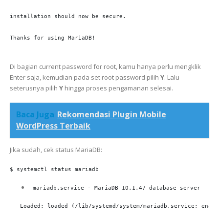
installation should now be secure.

Thanks for using MariaDB!

Di bagian current password for root, kamu hanya perlu mengklik
Enter saja, kemudian pada set root password pilih
Y
. Lalu
seterusnya pilih
Y
hingga proses pengamanan selesai.
Baca Juga
Rekomendasi Plugin Mobile
WordPress Terbaik
Jika sudah, cek status MariaDB:
$ systemctl status mariadb
 mariadb.service - MariaDB 10.1.47 database server
   Loaded: loaded (/lib/systemd/system/mariadb.service; enabl