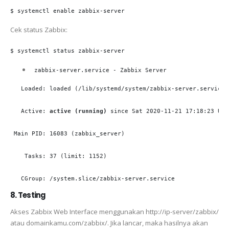
$ systemctl enable zabbix-server
Cek status Zabbix:
$ systemctl status zabbix-server
 zabbix-server.service - Zabbix Server
   Loaded: loaded (/lib/systemd/system/zabbix-server.service;
   Active: 
active (running)
 since Sat 2020-11-21 17:18:23 UTC
 Main PID: 16083 (zabbix_server)

    Tasks: 37 (limit: 1152)

   CGroup: /system.slice/zabbix-server.service
8. Testing
Akses Zabbix Web Interface menggunakan http://ip-server/zabbix/
atau domainkamu.com/zabbix/. Jika lancar, maka hasilnya akan