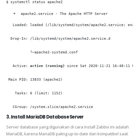
$ systemctl status apache2
 apache2.service - The Apache HTTP Server
   Loaded: loaded (/lib/systemd/system/apache2.service; enabl
  Drop-In: /lib/systemd/system/apache2.service.d

           └─apache2-systemd.conf

   Active: 
active (running)
 since Sat 2020-11-21 16:48:11 UTC
 Main PID: 13833 (apache2)

    Tasks: 6 (limit: 1152)

   CGroup: /system.slice/apache2.service
3. Install MariaDB Database Server
Server database yang digunakan di cara install Zabbix ini adalah
MariaDB, karena MariaDB paling up-to-date dan kompatibel saat