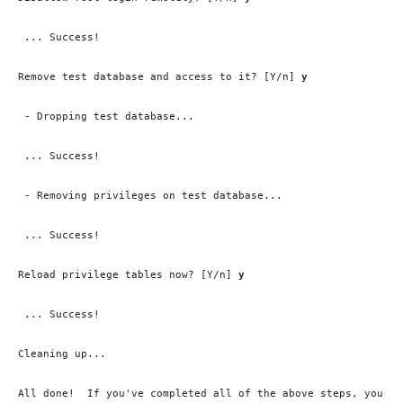
 ... Success!

Remove test database and access to it? [Y/n] 
y
 - Dropping test database...

 ... Success!

 - Removing privileges on test database...

 ... Success!

Reload privilege tables now? [Y/n] 
y
 ... Success!

Cleaning up...

All done!  If you've completed all of the above steps, your Ma