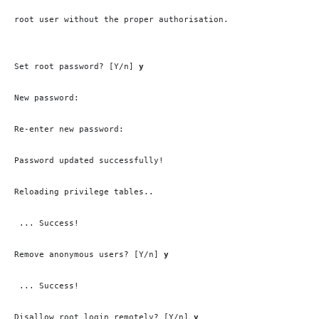
root user without the proper authorisation.

Set root password? [Y/n] 
y
New password: 

Re-enter new password: 

Password updated successfully!

Reloading privilege tables..

 ... Success!

Remove anonymous users? [Y/n] 
y
 ... Success!

Disallow root login remotely? [Y/n] 
y