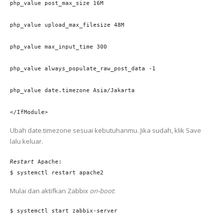
php_value post_max_size 16M 

php_value upload_max_filesize 48M 

php_value max_input_time 300 

php_value always_populate_raw_post_data -1

php_value date.timezone Asia/Jakarta 

</IfModule>
Ubah date.timezone sesuai kebutuhanmu. Jika sudah, klik Save
lalu keluar.
Restart
 Apache:

$ systemctl restart apache2
Mulai dan aktifkan Zabbix
on-boot
:
$ systemctl start zabbix-server
