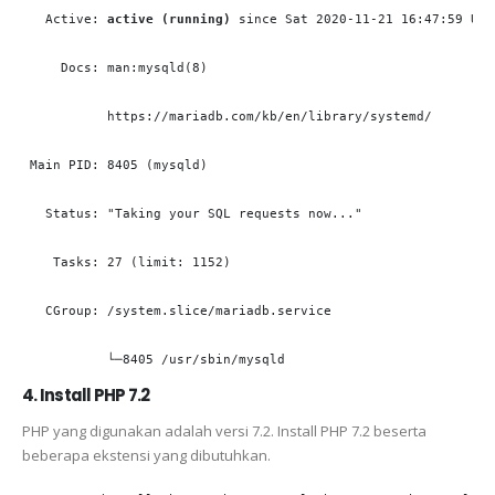
   Active: 
active (running)
 since Sat 2020-11-21 16:47:59 UTC
     Docs: man:mysqld(8)

           https://mariadb.com/kb/en/library/systemd/

 Main PID: 8405 (mysqld)

   Status: "Taking your SQL requests now..."

    Tasks: 27 (limit: 1152)

   CGroup: /system.slice/mariadb.service

           └─8405 /usr/sbin/mysqld
4. Install PHP 7.2
PHP yang digunakan adalah versi 7.2. Install PHP 7.2 beserta
beberapa ekstensi yang dibutuhkan.