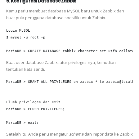
6. Konfigurasi Database Zabbix
Kamu perlu membuat database MySQL baru untuk Zabbix dan
buat pula pengguna database spesifik untuk Zabbix.
Login MySQL:

$ mysql -u root -p

MariaDB > CREATE DATABASE zabbix character set utf8 collate u
Buat user database Zabbix, atur privileges-nya, kemudian
tentukan kata sandi.
MariaDB > GRANT ALL PRIVILEGES on zabbix.* to zabbix@localhos
Flush privileges dan exit.

MariaDB > FLUSH PRIVILEGES;

MariaDB > exit;
Setelah itu, Anda perlu mengatur
schema
dan impor data ke Zabbix