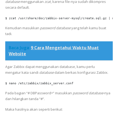
database
menggunakan
zcat
, karena file-nya sudah dikompres
secara default.
$ zcat /usr/share/doc/zabbix-server-mysql/create.sql.gz | mys
Kemudian masukkan
password
database
yang telah kamu buat
tadi.
Baca Juga
9 Cara Mengetahui Waktu Muat
Website
Agar Zabbix dapat menggunakan database, kamu perlu
mengatur kata sandi
database
dalam berkas konfigurasi Zabbix.
$ nano /etc/zabbix/zabbix_server.conf
Pada bagian “# DBPassword=” masukkan
password
database
-nya
dan hilangkan tanda “#”.
Maka hasilnya akan seperti berikut: