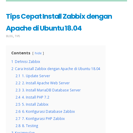
Tips Cepat Install Zabbix dengan
Apache di Ubuntu 18.04
,
BLOG
TIPS
Contents
hide
1
Definisi Zabbix
2
Cara Install Zabbix dengan Apache di Ubuntu 18.04
2.1
1. Update Server
2.2
2. Install Apache Web Server
2.3
3. Install MariaDB Database Server
2.4
4. Install PHP 7.2
2.5
5. Install Zabbix
2.6
6. Konfigurasi Database Zabbix
2.7
7. Konfigurasi PHP Zabbix
2.8
8. Testing
3
Kesimpulan