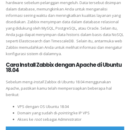
hardware sebelum pelanggan mengeluh. Data tersebut disimpan
dalam database, memungkinkan Anda untuk menganalisi
informasi seiring waktu dan meningkatkan kualitas layanan yang
disediakan. Zabbix menyimpan data dalam database
relasional
yang didukung oleh MySQL, PostgreSQL
,
atau Oracle.
Selain itu,
Anda juga dapat menyimpan
data historis dalam basis data NoSQL
seperti Elasticsearch dan TimescaleDB.
Selain itu, antarmuka web
Zabbix memudahkan Anda untuk melihat informasi dan mengatur
konfigurasi sistem di dalamnya.
Cara Install Zabbix dengan Apache di Ubuntu
18.04
Sebelum meng-
install
Zabbix di Ubuntu 18.04 menggunakan
Apache, pastikan kamu telah mempersiapkan beberapa hal
berikut:
VPS dengan OS Ubuntu 18.04
Domain yang sudah di-
pointing
ke IP VPS
Akses ke
root
sebagai Administrator