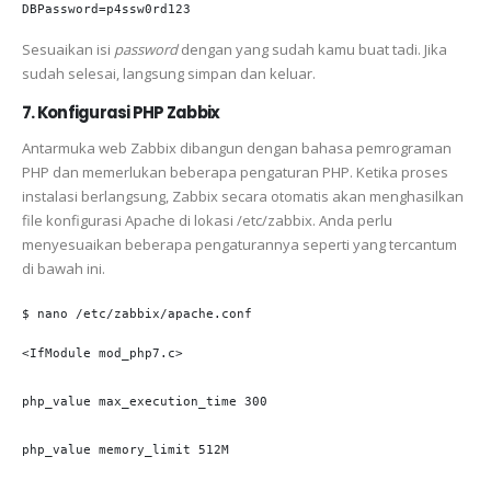
DBPassword=p4ssw0rd123
Sesuaikan isi
password
dengan yang sudah kamu buat tadi. Jika
sudah selesai, langsung simpan dan keluar.
7. Konfigurasi PHP Zabbix
Antarmuka web Zabbix dibangun dengan bahasa pemrograman
PHP dan memerlukan beberapa pengaturan PHP.
Ketika proses
instalasi berlangsung, Zabbix secara otomatis akan menghasilkan
file konfigurasi Apache di lokasi /etc/zabbix.
Anda perlu
menyesuaikan beberapa pengaturannya seperti yang tercantum
di bawah ini.
$ nano /etc/zabbix/apache.conf
<IfModule mod_php7.c> 

php_value max_execution_time 300 

php_value memory_limit 512M 
