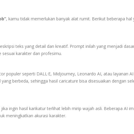
ob”
, kamu tidak memerlukan banyak alat rumit. Berikut beberapa hal
ipsi teks yang detail dan kreatif. Prompt inilah yang menjadi dasar
 sesuai karakter dan profesimu.
r populer seperti DALL·E, Midjourney, Leonardo AI, atau layanan AI
l yang berbeda, sehingga hasil caricature bisa disesuaikan dengan sel
ika ingin hasil karikatur terlihat lebih mirip wajah asli. Beberapa AI i
uk meningkatkan akurasi karakter.