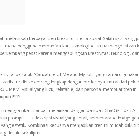
 melahirkan berbagai tren kreatif di media sosial. Salah satu yang p
rt, di mana pengguna memanfaatkan teknologi AI untuk menghasilkan 
ni berkembang pesat karena menggabungkan kreativitas, teknologi, da
en viral bertajuk “Caricature of Me and My Job” yang ramai digunakan
i karikatur diri seseorang lengkap dengan profesinya, mulai dari peke
laku UMKM. Visual yang lucu, relatable, dan personal membuat tren ini
aupun FYP.
uan menggambar manual, melainkan dengan bantuan ChatGPT dan AI
n prompt atau deskripsi visual yang detail, sementara AI image gen
 yang estetik. Kombinasi keduanya menjadikan tren ini mudah diikuti 
ang desain sekalipun.