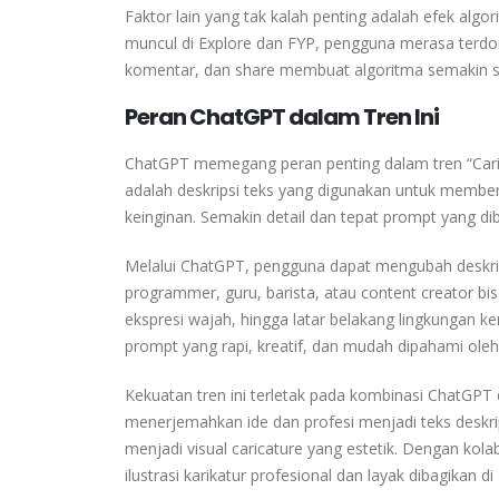
Faktor lain yang tak kalah penting adalah efek alg
muncul di Explore dan FYP, pengguna merasa terdorong
komentar, dan share membuat algoritma semakin ser
Peran ChatGPT dalam Tren Ini
ChatGPT memegang peran penting dalam tren “Cari
adalah deskripsi teks yang digunakan untuk member
keinginan. Semakin detail dan tepat prompt yang dibu
Melalui ChatGPT, pengguna dapat mengubah deskripsi 
programmer, guru, barista, atau content creator bisa
ekspresi wajah, hingga latar belakang lingkungan
prompt yang rapi, kreatif, dan mudah dipahami ole
Kekuatan tren ini terletak pada kombinasi ChatGPT 
menerjemahkan ide dan profesi menjadi teks deskri
menjadi visual caricature yang estetik. Dengan kola
ilustrasi karikatur profesional dan layak dibagikan 