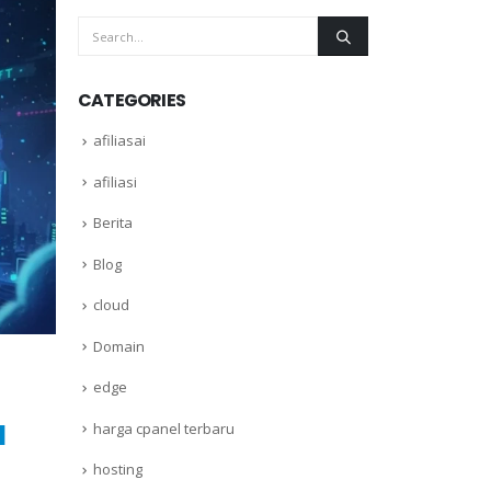
CATEGORIES
afiliasai
afiliasi
Berita
Blog
cloud
Domain
edge
l
harga cpanel terbaru
hosting