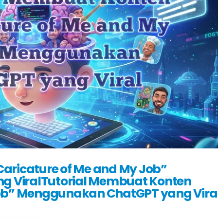
aricature of Me and My Job”
 ViralTutorial Membuat Konten
Job” Menggunakan ChatGPT yang Vira