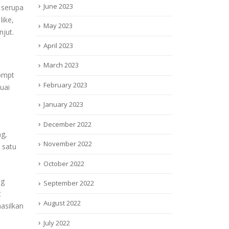
June 2023
 serupa
like,
May 2023
jut.
April 2023
March 2023
ompt
February 2023
uai
January 2023
December 2022
ng,
November 2022
 satu
October 2022
ng
September 2022
t
August 2022
asilkan
July 2022