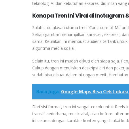
teknologi AI dan kebutuhan ekspresi diri inilah ya
Kenapa Tren Ini Viral di Instagram 
Salah satu alasan utama tren “Caricature of Me and 
Setiap gambar menampilkan karakter, ekspresi, dan
sama. Keunikan ini membuat audiens tertarik untuk b
algoritma media sosial.
Selain itu, tren ini mudah diikuti oleh siapa saja.
Cukup dengan menuliskan deskripsi diri dan pekerja
sudah bisa dibuat dalam hitungan menit. Hambatan
Baca Juga
Google Maps Bisa Cek Lokasi
Dari sisi format, tren ini sangat cocok untuk Reel
transisi sederhana, musik viral, atau before–after ant
ini selaras dengan karakter konten yang disukai ked