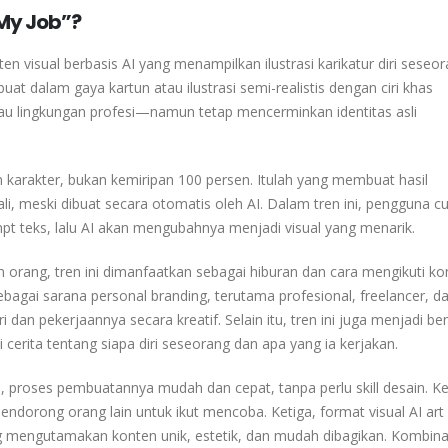
 My Job”?
en visual berbasis AI yang menampilkan ilustrasi karikatur diri seseo
buat dalam gaya kartun atau ilustrasi semi-realistis dengan ciri khas
atau lingkungan profesi—namun tetap mencerminkan identitas asli
 karakter, bukan kemiripan 100 persen. Itulah yang membuat hasil
li, meski dibuat secara otomatis oleh AI. Dalam tren ini, pengguna c
pt teks, lalu AI akan mengubahnya menjadi visual yang menarik.
 orang, tren ini dimanfaatkan sebagai hiburan dan cara mengikuti ko
agai sarana personal branding, terutama profesional, freelancer, d
i dan pekerjaannya secara kreatif. Selain itu, tren ini juga menjadi be
i cerita tentang siapa diri seseorang dan apa yang ia kerjakan.
ma, proses pembuatannya mudah dan cepat, tanpa perlu skill desain. K
endorong orang lain untuk ikut mencoba. Ketiga, format visual AI art
 mengutamakan konten unik, estetik, dan mudah dibagikan. Kombina