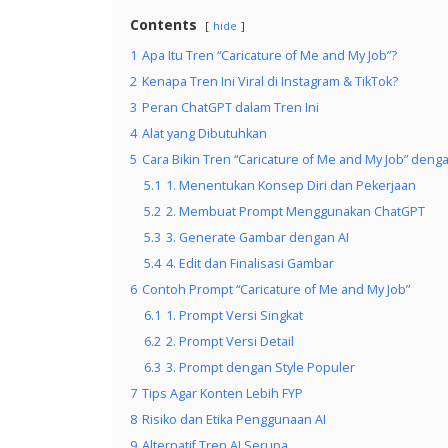
Contents
hide
1
Apa Itu Tren “Caricature of Me and My Job”?
2
Kenapa Tren Ini Viral di Instagram & TikTok?
3
Peran ChatGPT dalam Tren Ini
4
Alat yang Dibutuhkan
5
Cara Bikin Tren “Caricature of Me and My Job” den
5.1
1. Menentukan Konsep Diri dan Pekerjaan
5.2
2. Membuat Prompt Menggunakan ChatGPT
5.3
3. Generate Gambar dengan AI
5.4
4. Edit dan Finalisasi Gambar
6
Contoh Prompt “Caricature of Me and My Job”
6.1
1. Prompt Versi Singkat
6.2
2. Prompt Versi Detail
6.3
3. Prompt dengan Style Populer
7
Tips Agar Konten Lebih FYP
8
Risiko dan Etika Penggunaan AI
9
Alternatif Tren AI Serupa