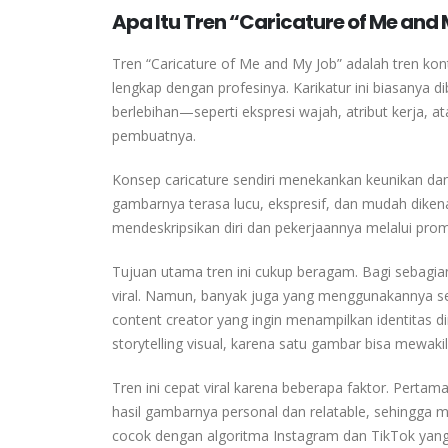
Apa Itu Tren “Caricature of Me and
Tren “Caricature of Me and My Job” adalah tren kont
lengkap dengan profesinya. Karikatur ini biasanya di
berlebihan—seperti ekspresi wajah, atribut kerja, 
pembuatnya.
Konsep caricature sendiri menekankan keunikan dan
gambarnya terasa lucu, ekspresif, dan mudah dikena
mendeskripsikan diri dan pekerjaannya melalui prom
Tujuan utama tren ini cukup beragam. Bagi sebagian
viral. Namun, banyak juga yang menggunakannya seb
content creator yang ingin menampilkan identitas dir
storytelling visual, karena satu gambar bisa mewakil
Tren ini cepat viral karena beberapa faktor. Perta
hasil gambarnya personal dan relatable, sehingga m
cocok dengan algoritma Instagram dan TikTok yang