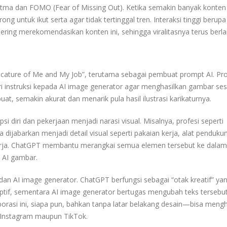
oritma dan FOMO (Fear of Missing Out). Ketika semakin banyak konten
 untuk ikut serta agar tidak tertinggal tren. Interaksi tinggi berupa 
ing merekomendasikan konten ini, sehingga viralitasnya terus berlan
cature of Me and My Job”, terutama sebagai pembuat prompt AI. Pr
i instruksi kepada AI image generator agar menghasilkan gambar ses
at, semakin akurat dan menarik pula hasil ilustrasi karikaturnya.
diri dan pekerjaan menjadi narasi visual. Misalnya, profesi seperti
 dijabarkan menjadi detail visual seperti pakaian kerja, alat penduku
 kerja. ChatGPT membantu merangkai semua elemen tersebut ke dalam
h AI gambar.
dan AI image generator. ChatGPT berfungsi sebagai “otak kreatif” ya
ptif, sementara AI image generator bertugas mengubah teks tersebu
borasi ini, siapa pun, bahkan tanpa latar belakang desain—bisa mengh
di Instagram maupun TikTok.