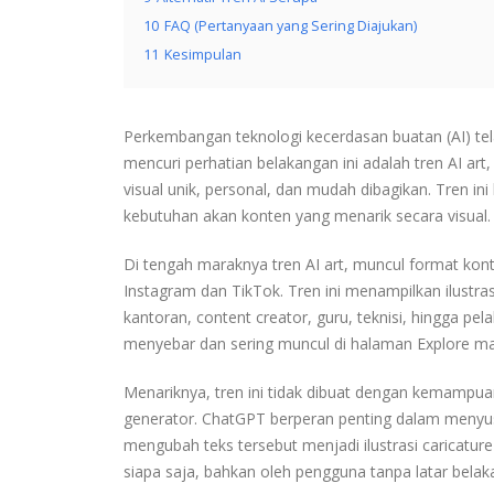
10
FAQ (Pertanyaan yang Sering Diajukan)
11
Kesimpulan
Perkembangan teknologi kecerdasan buatan (AI) telah
mencuri perhatian belakangan ini adalah tren AI a
visual unik, personal, dan mudah dibagikan. Tren i
kebutuhan akan konten yang menarik secara visual.
Di tengah maraknya tren AI art, muncul format kont
Instagram dan TikTok. Tren ini menampilkan ilustras
kantoran, content creator, guru, teknisi, hingga pe
menyebar dan sering muncul di halaman Explore m
Menariknya, tren ini tidak dibuat dengan kemamp
generator. ChatGPT berperan penting dalam menyusu
mengubah teks tersebut menjadi ilustrasi caricature
siapa saja, bahkan oleh pengguna tanpa latar belak