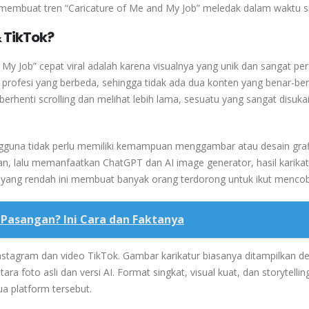
ng membuat tren “Caricature of Me and My Job” meledak dalam waktu s
& TikTok?
My Job” cepat viral adalah karena visualnya yang unik dan sangat per
 profesi yang berbeda, sehingga tidak ada dua konten yang benar-be
erhenti scrolling dan melihat lebih lama, sesuatu yang sangat disuka
 Pengguna tidak perlu memiliki kemampuan menggambar atau desain graf
an, lalu memanfaatkan ChatGPT dan AI image generator, hasil karikat
 yang rendah ini membuat banyak orang terdorong untuk ikut menco
 Pasangan? Ini Cara dan Faktanya
s Instagram dan video TikTok. Gambar karikatur biasanya ditampilkan 
ara foto asli dan versi AI. Format singkat, visual kuat, dan storytellin
ua platform tersebut.