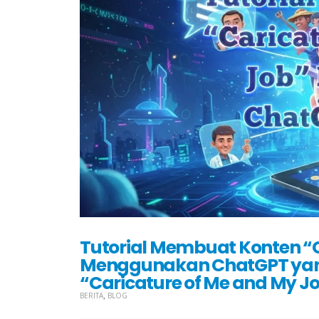
Tutorial Membuat Konten “C
Menggunakan ChatGPT yang
“Caricature of Me and My 
,
BERITA
BLOG