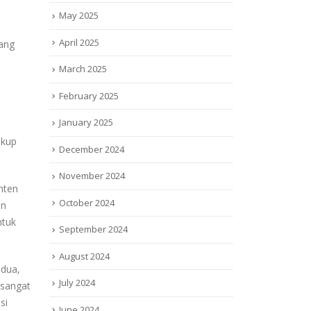
May 2025
April 2025
rang
March 2025
February 2025
January 2025
ukup
December 2024
November 2024
nten
October 2024
an
ntuk
September 2024
August 2024
edua,
July 2024
 sangat
si
June 2024