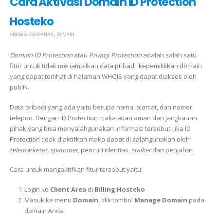
Cara Aktivasi Domain ID Protection
Hosteko
,
ABUSE & KEAMANAN
DOMAIN
Domain ID Protection
atau
Privacy Protection
adalah salah satu
fitur untuk tidak menampilkan data pribadi kepemilikkan domain
yang dapat terlihat di halaman WHOIS yang dapat diakses oleh
publik.
Data pribadi yang ada yaitu berupa nama, alamat, dan nomor
telepon. Dengan ID Protection maka akan aman dari jangkauan
pihak yang bisa menyalahgunakan informasi tersebut. Jika ID
Protection tidak diaktifkan maka dapat di salahgunakan oleh
telemarketer, spammer
, pencuri identias,
stalker
dan penjahat.
Cara untuk mengaktifkan fitur tersebut yaitu:
Login ke
Client Area
di
Billing Hosteko
Masuk ke menu
Domain
, klik tombol
Manage Domain
pada
domain Anda