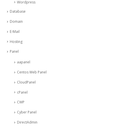
Wordpress
Database
Domain
E-Mail
Hosting
Panel
aapanel
Centos Web Panel
CloudPanel
cPanel
CWP
Cyber Panel
DirectAdmin