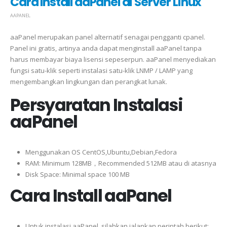
Cara Install aaPanel di Server Linux
AAPANEL
aaPanel merupakan panel alternatif senagai pengganti cpanel.
Panel ini gratis, artinya anda dapat menginstall aaPanel tanpa
harus membayar biaya lisensi sepeserpun. aaPanel menyediakan
fungsi satu-klik seperti instalasi satu-klik LNMP / LAMP yang
mengembangkan lingkungan dan perangkat lunak.
Persyaratan Instalasi
aaPanel
Menggunakan OS CentOS,Ubuntu,Debian,Fedora
RAM: Minimum 128MB，Recommended 512MB atau di atasnya
Disk Space: Minimal space 100 MB
Cara Install aaPanel
Untuk instalasi aaPanel, silahkan jalankan perintah berikut: