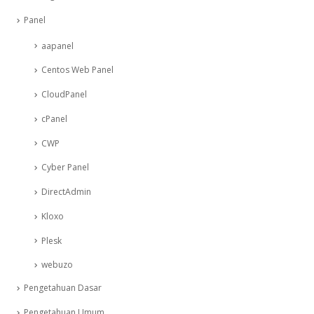
Panel
aapanel
Centos Web Panel
CloudPanel
cPanel
CWP
Cyber Panel
DirectAdmin
Kloxo
Plesk
webuzo
Pengetahuan Dasar
Pengetahuan Umum