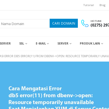
Tutorial
Blog
HOTLINE
(0275) 29
SERVER
SSL
E-MAIL
SERVER
PRODUK LAIN
SI ERROR DB5 ERROR(11) FROM DBENV->OPEN: RESOURCE TEMPORARILY UNAVA