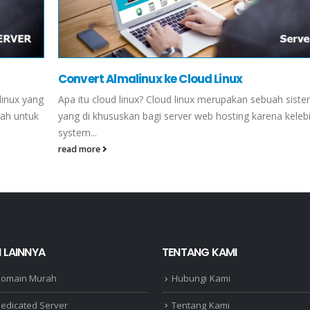
Convert Almalinux ke Cloud Linux
linux yang
Apa itu cloud linux? Cloud linux merupakan sebuah sist
dah untuk
yang di khususkan bagi server web hosting karena keleb
system...
read more
 LAINNYA
TENTANG KAMI
Domain Murah
Hubungi Kami
edicated Server
Tentang Kami