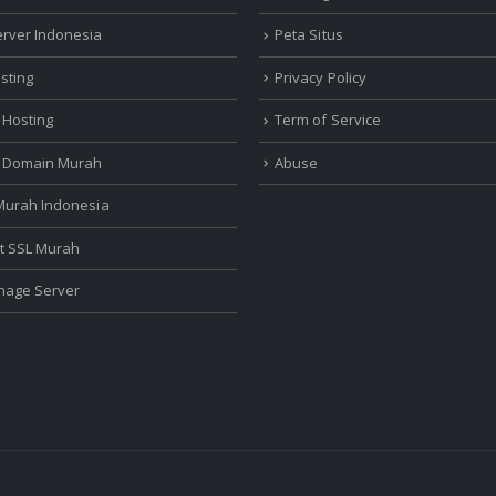
erver Indonesia
Peta Situs
sting
Privacy Policy
 Hosting
Term of Service
r Domain Murah
Abuse
 Murah Indonesia
at SSL Murah
nage Server