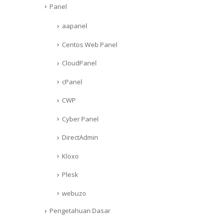
Panel
aapanel
Centos Web Panel
CloudPanel
cPanel
CWP
Cyber Panel
DirectAdmin
Kloxo
Plesk
webuzo
Pengetahuan Dasar