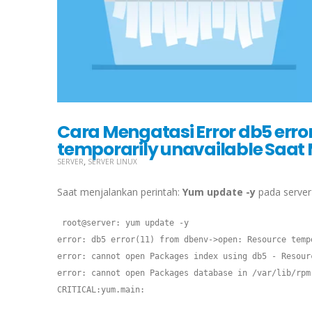
Cara Mengatasi Error db5 erro
temporarily unavailable Saat
,
SERVER
SERVER LINUX
Saat menjalankan perintah:
Yum update -y
pada server 
 root@server: yum update -y

error: db5 error(11) from dbenv->open: Resource tempo
error: cannot open Packages index using db5 - Resour
error: cannot open Packages database in /var/lib/rpm

CRITICAL:yum.main:
