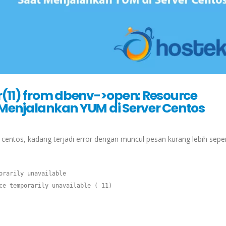
r(11) from dbenv->open: Resource
 Menjalankan YUM di Server Centos
centos, kadang terjadi error dengan muncul pesan kurang lebih seperti
rarily unavailable

ce temporarily unavailable ( 11)
