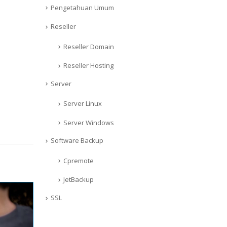
Pengetahuan Umum
Reseller
Reseller Domain
Reseller Hosting
Server
Server Linux
Server Windows
Software Backup
Cpremote
JetBackup
SSL