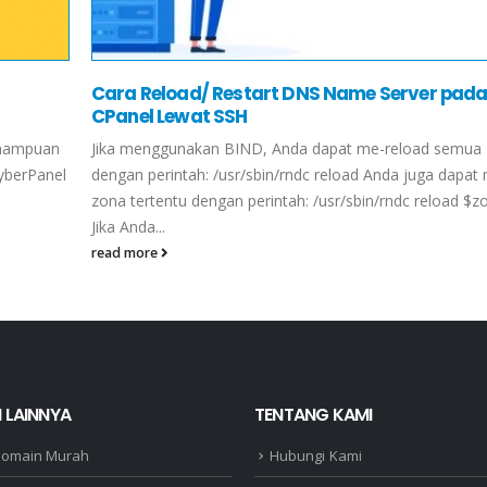
Cara Reload/ Restart DNS Name Server pad
CPanel Lewat SSH
emampuan
Jika menggunakan BIND, Anda dapat me-reload semua
yberPanel
dengan perintah: /usr/sbin/rndc reload Anda juga dapat
zona tertentu dengan perintah: /usr/sbin/rndc reload 
Jika Anda...
read more
 LAINNYA
TENTANG KAMI
Domain Murah
Hubungi Kami