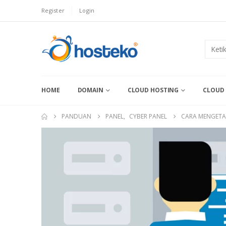
Register
Login
HOME
DOMAIN
CLOUD HOSTING
CLOUD 
PANDUAN
PANEL
,
CYBER PANEL
CARA MENGETA