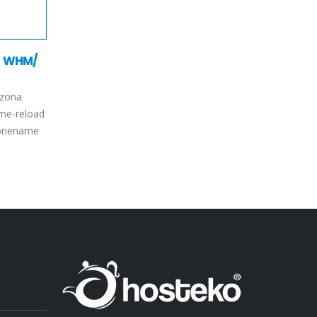
Cara Membuat Database di CyberPanel
Berikut cara membuat database di CyberPanel Silahkan 
a WHM/
CyberPanel Anda Silahkan klik Database dan pilih Creat
Selanjutnya pilih...
read more
 zona
 me-reload
$zonename