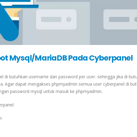
ot Mysql/MariaDB Pada Cyberpanel
 di butuhkan username dan password per user. sehingga jika di but
una. Agar dapat mengakses phpmyadmin semua user cyberpanel di bu
 dengan password mysql untuk masuk ke phpmyadmin.
rpanel:
H