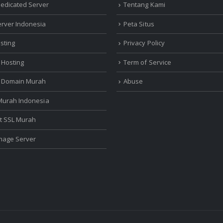
edicated Server
Tentang Kami
erver Indonesia
Peta Situs
sting
Privacy Policy
 Hosting
Term of Service
r Domain Murah
Abuse
 Murah Indonesia
at SSL Murah
nage Server