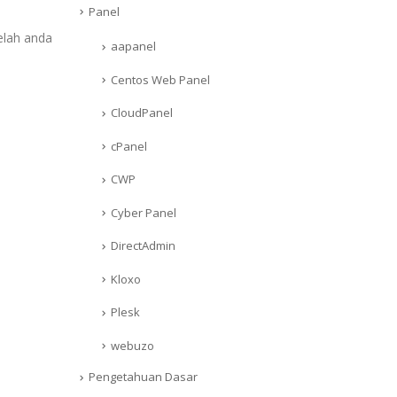
Panel
elah anda
aapanel
Centos Web Panel
CloudPanel
cPanel
CWP
Cyber Panel
DirectAdmin
Kloxo
Plesk
webuzo
Pengetahuan Dasar