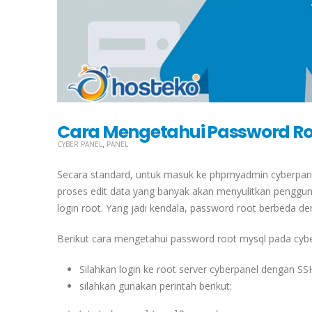
Cara Mengetahui Password Ro
,
CYBER PANEL
PANEL
Secara standard, untuk masuk ke phpmyadmin cyberpanel
proses edit data yang banyak akan menyulitkan pengg
login root. Yang jadi kendala, password root berbeda
Berikut cara mengetahui password root mysql pada cybe
Silahkan login ke root server cyberpanel dengan SS
silahkan gunakan perintah berikut: